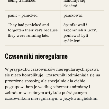
being trafficked.
handluje się
dziećmi.
panic – panicked
panikować
They had panicked and
Spanikowali i
forgotten their keys because
zapomnieli kluczy,
they were running late.
ponieważ byli
spóźnieni.
Czasowniki nieregularne
W przypadku czasowników nieregularnych sprawa
się nieco komplikuje. Czasowniki odmieniają się na
przeróżne sposoby, ale specjalnie dla ciebie
pogrupowałam je według schematu odmiany i
zebrałam w osobnym artykule poświęconym
czasownikom nieregularnym w języku angielskim
.