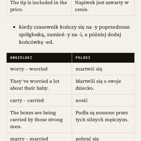
The tip is included in the
Napiwek jest zawarty w
price.
cenie.
kiedy czasownik kończy się na -y poprzedzone
spółgłoską, zamień -y na -i, a później dodaj
końcówkę -ed.
ANGIELSKI
POLSKI
worry – worried
martwić się
They’ve worried a lot
Martwili się o swoje
about their baby.
dziecko.
carry – carried
nosić
The boxes are being
Pudła są noszone przez
carried by those strong
tych silnych mężczyzn.
men.
marry – married
pobrać się