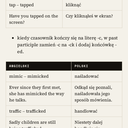
tap – tapped
kliknąć
Have you tapped on the
Czy kliknąłeś w ekran?
screen?
kiedy czasownik kończy się na literę -c, w past
participle zamień -c na -ck i dodaj końcówkę -
ed.
ANGIELSKI
POLSKI
mimic – mimicked
naśladować
Ever since they first met,
Odkąd się poznali,
she has mimicked the way
naśladowała jego
he talks.
sposób mówienia.
traffic – trafficked
handlować
Sadly children are still
Niestety dalej