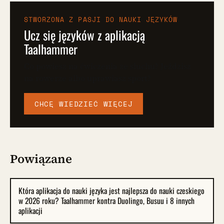
STWORZONA Z PASJI DO NAUKI JĘZYKÓW
Ucz się języków z aplikacją
Taalhammer
Co powiesz na ćwiczenia ze słuchu? Jeździsz
na rowerze albo uprawiasz sport?
CHCĘ WIEDZIEĆ WIĘCEJ
Powiązane
Która aplikacja do nauki języka jest najlepsza do nauki czeskiego
w 2026 roku? Taalhammer kontra Duolingo, Busuu i 8 innych
aplikacji