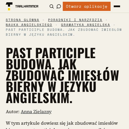
Otwórz aplikację
STRONA GŁÓWNA
›
PORADNIKI I NARZĘDZIA
›
NAUKA ANGIELSKIEGO
›
GRAMATYKA ANGIELSKA
›
PAST PARTICIPLE BUDOWA. JAK ZBUDOWAĆ IMIESŁÓW
BIERNY W JĘZYKU ANGIELSKIM.
PAST PARTICIPLE
BUDOWA. JAK
ZBUDOWAĆ IMIESŁÓW
BIERNY W JĘZYKU
ANGIELSKIM.
Autor:
Anna Zielazny
W tym artykule dowiesz się jak zbudować imiesłów