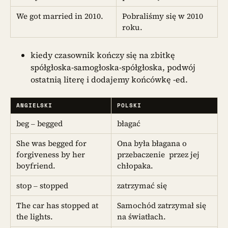
We got married in 2010.
Pobraliśmy się w 2010
roku.
kiedy czasownik kończy się na zbitkę
spółgłoska-samogłoska-spółgłoska, podwój
ostatnią literę i dodajemy końcówkę -ed.
ANGIELSKI
POLSKI
beg – begged
błagać
She was begged for
Ona była błagana o
forgiveness by her
przebaczenie przez jej
boyfriend.
chłopaka.
stop – stopped
zatrzymać się
The car has stopped at
Samochód zatrzymał się
the lights.
na światłach.