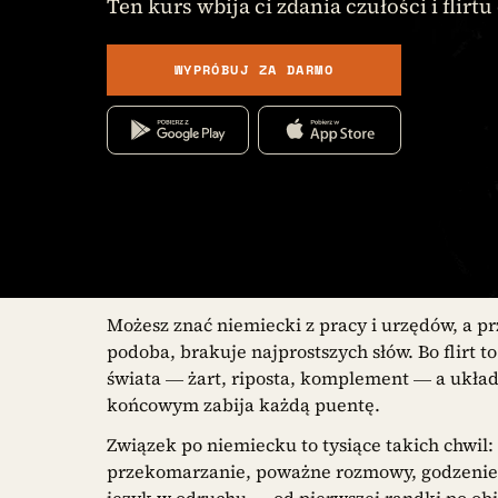
Ten kurs wbija ci zdania czułości i flirt
WYPRÓBUJ ZA DARMO
Możesz znać niemiecki z pracy i urzędów, a prz
podoba, brakuje najprostszych słów. Bo flirt 
świata — żart, riposta, komplement — a układ
końcowym zabija każdą puentę.
Związek po niemiecku to tysiące takich chwil: 
przekomarzanie, poważne rozmowy, godzenie si
język w odruchu — od pierwszej randki po obia