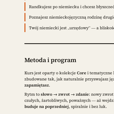
Randkujesz po niemiecku i chcesz błyszcze
Poznajesz niemieckojęzyczną rodzinę drugie
Twój niemiecki jest „urzędowy” — a bliskoś
Metoda i program
Kurs jest oparty o kolekcje
Core
i tematyczne 
zbudowane tak, jak naturalnie przyswajasz ję
zapamiętasz
.
Rytm to
słowo → zwrot → zdanie
: nowy zwrot
czułych, żartobliwych, poważnych — aż wejdzi
buduje na poprzedniej
, spiralnie i bez luk.