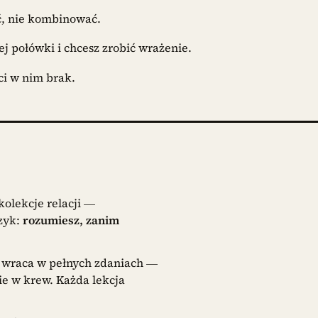
ć, nie kombinować.
j połówki i chcesz zrobić wrażenie.
ci w nim brak.
kolekcje relacji —
zyk:
rozumiesz, zanim
 wraca w pełnych zdaniach —
e w krew. Każda lekcja