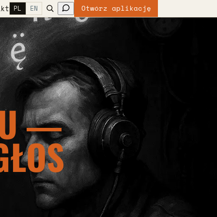
akt
Otwórz aplikację
PL
EN
TU —
GŁOS