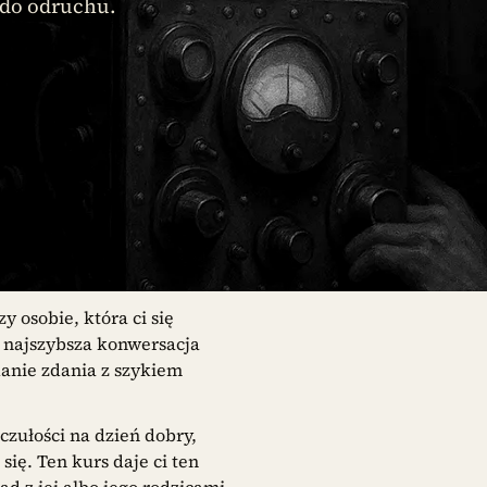
u do odruchu.
y osobie, która ci się
to najszybsza konwersacja
anie zdania z szykiem
czułości na dzień dobry,
ę. Ten kurs daje ci ten
d z jej albo jego rodzicami.