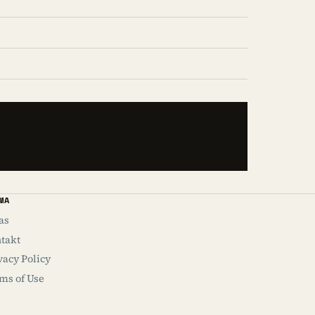
MA
as
takt
vacy Policy
ms of Use