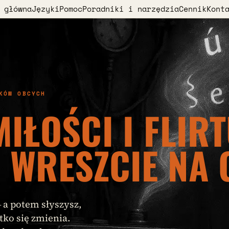
 główna
Języki
Pomoc
Poradniki i narzędzia
Cennik
Kont
KÓW OBCYCH
MIŁOŚCI I FLIR
 WRESZCIE NA 
 a potem słyszysz,
tko się zmienia.