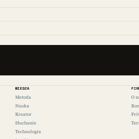
WIEDZA
FIR
Metoda
O n
Nauka
Kon
Kreator
Pri
Słuchanie
Ter
Technologia