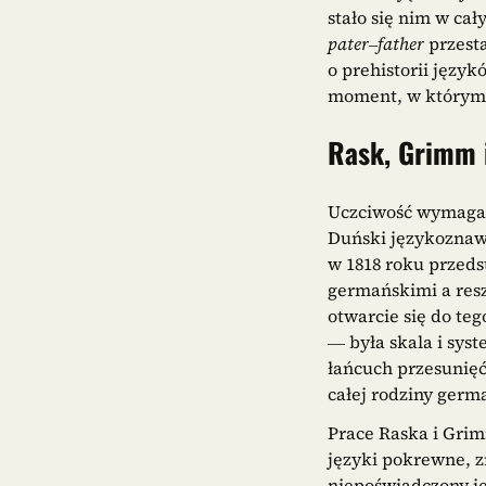
stało się nim w ca
pater
–
father
przesta
o prehistorii języ
moment, w którym 
Rask, Grimm 
Uczciwość wymaga p
Duński językozna
w 1818 roku przeds
germańskimi a resz
otwarcie się do te
— była skala i sys
łańcuch przesunięć
całej rodziny germ
Prace Raska i Gri
języki pokrewne, z
niepoświadczony j