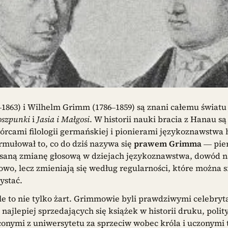
1863) i Wilhelm Grimm (1786–1859) są znani całemu światu
oszpunki
i
Jasia i Małgosi
. W historii nauki bracia z Hanau s
órcami filologii germańskiej i pionierami językoznawstwa 
ormułował to, co do dziś nazywa się
prawem Grimma
— pie
saną zmianę głosową w dziejach językoznawstwa, dowód na 
owo, lecz zmieniają się według regularności, które można 
ystać.
ule to nie tylko żart. Grimmowie byli prawdziwymi celebry
najlepiej sprzedających się książek w historii druku, poli
nymi z uniwersytetu za sprzeciw wobec króla i uczonymi 