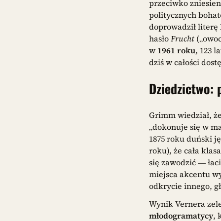
przeciwko zniesien
politycznych bohat
doprowadził literę 
hasło
Frucht
(„owoc
w
1961 roku
, 123 
dziś w całości dost
Dziedzictwo:
Grimm wiedział, że
„dokonuje się w ma
1875 roku duński 
roku), że cała kla
się zawodzić — łac
miejsca akcentu w
odkrycie innego, g
Wynik Vernera zel
młodogramatycy
, 