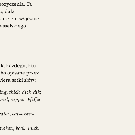
pożyczenia. Ta
, dała
ssure’em włącznie
asselskiego
la każdego, kto
 bo opisane przez
iera setki słów:
ing
,
thick
–
dick
–
dik
;
ppel
,
pepper
–
Pfeffer
–
ater
,
eat
–
essen
–
maken
,
book
–
Buch
–