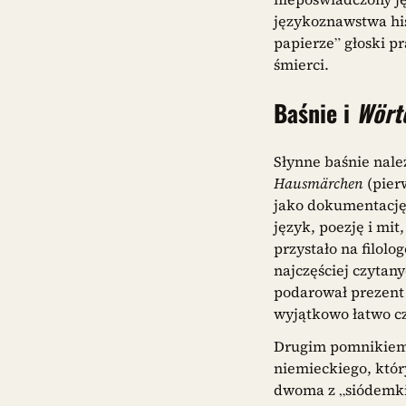
językoznawstwa hi
papierze” głoski p
śmierci.
Baśnie i
Wört
Słynne baśnie nal
Hausmärchen
(pierw
jako dokumentację:
język, poezję i mit
przystało na filolo
najczęściej czytany
podarował prezent
wyjątkowo łatwo cz
Drugim pomnikiem 
niemieckiego, któr
dwoma z „siódemki 