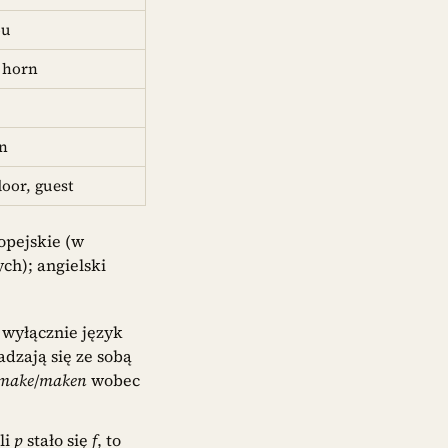
ou
 horn
rn
door, guest
opejskie (w
h); angielski
j wyłącznie język
adzają się ze sobą
make
/
maken
wobec
śli
p
stało się
f
, to