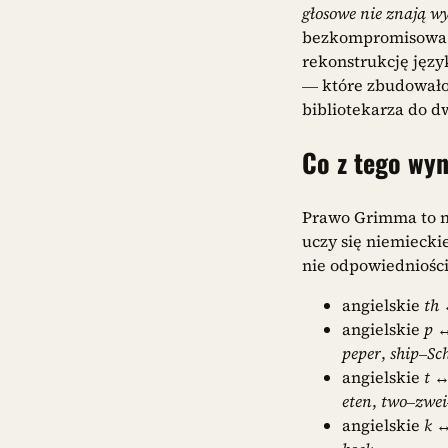
głosowe nie znają w
bezkompromisowa z
rekonstrukcję języ
— które zbudowało
bibliotekarza do d
Co z tego wyn
Prawo Grimma to ni
uczy się niemiecki
nie odpowiedniości
angielskie
th
↔
angielskie
p
↔
peper
,
ship
–
Sch
angielskie
t
↔
eten
,
two
–
zwei
angielskie
k
↔