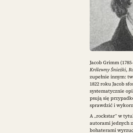
Jacob Grimm (1785–
Królewny Śnieżki
,
R
zupełnie innym: tw
1822 roku Jacob sf
systematycznie opi
psują się przypadk
sprawdzić i wykorz
A „rockstar” w tyt
autorami jednych z 
bohaterami wyrzuco