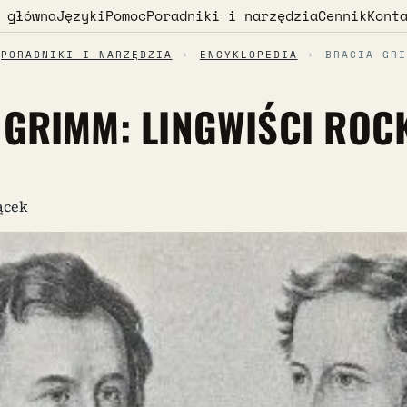
 główna
Języki
Pomoc
Poradniki i narzędzia
Cennik
Kont
PORADNIKI I NARZĘDZIA
›
ENCYKLOPEDIA
›
BRACIA GRI
 GRIMM: LINGWIŚCI ROC
ącek