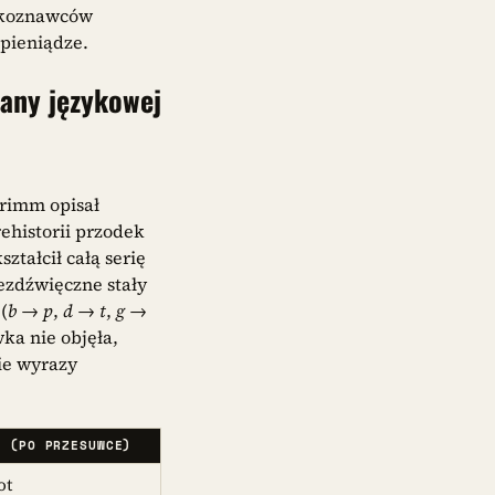
zykoznawców
 pieniądze.
iany językowej
Grimm opisał
rehistorii przodek
tałcił całą serię
ezdźwięczne stały
(
b
→
p
,
d
→
t
,
g
→
wka nie objęła,
kie wyrazy
I (PO PRZESUWCE)
ot