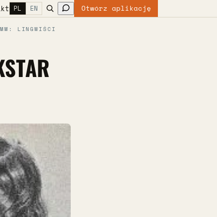
akt
Otwórz aplikację
PL
EN
MM: LINGWIŚCI
KSTAR