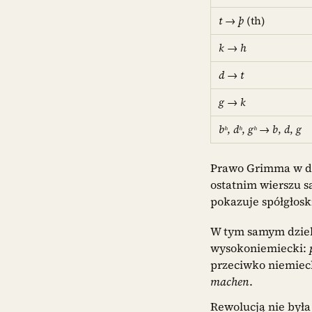
t
→
þ
(th)
k
→
h
d
→
t
g
→
k
bʰ
,
dʰ
,
gʰ
→
b
,
d
,
g
Prawo Grimma w dzi
ostatnim wierszu 
pokazuje spółgłos
W tym samym dziel
wysokoniemiecki:
przeciwko niemie
machen
.
Rewolucją nie była