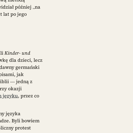
idział później „na
 lat po jego
li
Kinder- und
kę dla dzieci, lecz
ą dawny germański
pisami, jak
iblii — jedną z
rzy okazji
m języku
, przez co
ny języka
ndze. Byli bowiem
iczny protest