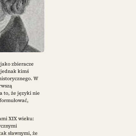
 jako zbieracze
ą jednak kimś
historycznego. W
rwszą
to, że języki nie
sformułować,
tami XIX wieku:
tycznymi
tak sławnymi, że