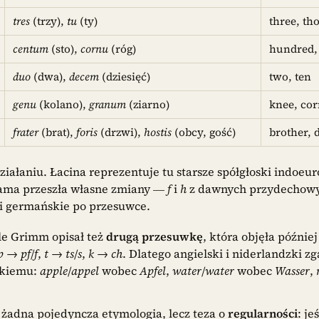
tres
(trzy),
tu
(ty)
three, th
centum
(sto),
cornu
(róg)
hundred,
duo
(dwa),
decem
(dziesięć)
two, ten
genu
(kolano),
granum
(ziarno)
knee, co
frater
(brat),
foris
(drzwi),
hostis
(obcy, gość)
brother, 
ałaniu. Łacina reprezentuje tu starsze spółgłoski indoeur
sama przeszła własne zmiany —
f
i
h
z dawnych przydechowyc
ki germańskie po przesuwce.
e Grimm opisał też
drugą przesuwkę
, która objęła późnie
p
→
pf
/
f
,
t
→
ts
/
s
,
k
→
ch
. Dlatego angielski i niderlandzki zg
ckiemu:
apple
/
appel
wobec
Apfel
,
water
/
water
wobec
Wasser
,
 żadna pojedyncza etymologia, lecz teza o
regularności
: je