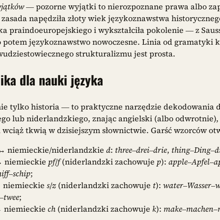
yjątków
— pozorne wyjątki to nierozpoznane prawa albo za
asada napędziła złoty wiek językoznawstwa historycznego
ka praindoeuropejskiego i wykształciła pokolenie — z Sau
 potem językoznawstwo nowoczesne. Linia od gramatyki k
wudziestowiecznego strukturalizmu jest prosta.
ika dla nauki języka
e tylko historia — to praktyczne narzędzie dekodowania d
ego lub niderlandzkiego, znając angielski (albo odwrotnie),
 wciąż tkwią w dzisiejszym słownictwie. Garść wzorców otw
 niemieckie/niderlandzkie
d
:
three
–
drei
–
drie
,
thing
–
Ding
–
d
 niemieckie
pf
/
f
(niderlandzki zachowuje
p
):
apple
–
Apfel
–
a
iff
–
schip
;
 niemieckie
s
/
z
(niderlandzki zachowuje
t
):
water
–
Wasser
–
w
–
twee
;
 niemieckie
ch
(niderlandzki zachowuje
k
):
make
–
machen
–