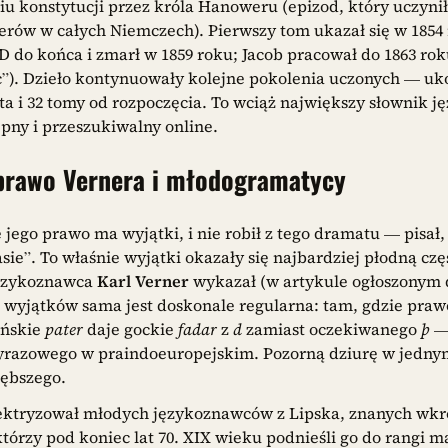
iu konstytucji przez króla Hanoweru (epizod, który uczynił
erów w całych Niemczech). Pierwszy tom ukazał się w 1854
D do końca i zmarł w 1859 roku; Jacob pracował do 1863 rok
”). Dzieło kontynuowały kolejne pokolenia uczonych — uk
lata i 32 tomy od rozpoczęcia. To wciąż największy słownik 
ępny i przeszukiwalny online.
 prawo Vernera i młodogramatycy
 jego prawo ma wyjątki, i nie robił z tego dramatu — pisał
sie”. To właśnie wyjątki okazały się najbardziej płodną czę
językoznawca
Karl Verner
wykazał (w artykule ogłoszonym 
sa wyjątków sama jest doskonale regularna: tam, gdzie pr
ińskie
pater
daje gockie
fadar
z
d
zamiast oczekiwanego
þ
— 
yrazowego w praindoeuropejskim. Pozorną dziurę w jednym
łębszego.
ektryzował młodych językoznawców z Lipska, znanych wkr
którzy pod koniec lat 70. XIX wieku podnieśli go do rangi m