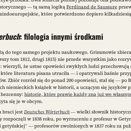
storycznego — tą samą logiką
Ferdinand de Saussure
przew
raindoeuropejskie, które potwierdzono dopiero kilkadziesiąt
erbuch
: filologia innymi środkami
eżą do tego samego projektu naukowego. Grimmowie zbiera
szy tom 1812, drugi 1815) nie przede wszystkim jako rozryw
 wierzyli, że ustne opowieści zwykłych ludzi przechowuj
, które literatura pisana utraciła — i opatrywali baśnie przy
gów. Zbiór rozrósł się do ponad 200 opowieści, stał się — po B
ch niemieckich książek w historii, a uczącym się języków p
 bezcenny:
historie, które prawie każdy zna już we własny
yta się je w obcym.
braci jest
Deutsches Wörterbuch
— wielki słownik historycz
y rozpoczęli w 1838 roku, po wyrzuceniu z profesur w Gety
getyńskiej” — profesorów zwolnionych w 1837 roku za publ