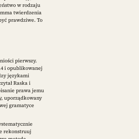
ieństwo w rodzaju
rimma twierdzenia
 być prawdziwe. To
iości pierwszy.
4 i opublikowanej
dzy językami
zytał Raska i
pisanie prawa jemu
ny, uporządkowany
owej gramatyce
ystematycznie
e rekonstruuj
wową metodą