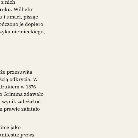
 z nich
 roku. Wilhelm
u i umarł, pisząc
ończono je dopiero
języka niemieckiego,
, że przesuwka
ścią odkrycia. W
drukiem w 1876
awo Grimma zdawało
wynik zależał od
 prawie załatało
ótce jako
anifestu:
prawa