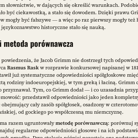
łym słownictwie, w dających się określić warunkach. Podob
ło być ciekawostką, a stało się dowodem. Dzięki prawu G
ków mogły być fałszywe — a więc po raz pierwszy mogły też
językoznawstwo historyczne stało się nauką.
i metoda porównawcza
owiedzenia, że Jacob Grimm nie dostrzegł tych odpowiedn
wca
Rasmus Rask
w rozprawie konkursowej napisanej w 181
tawił już systematyczne odpowiedniości spółgłoskowe mię
tą rodziny indoeuropejskiej, w tym greką i łaciną. Grimm c
go przyznawał. Tym, co Grimm dodał — i co uzasadnia przy
temowość: przedstawił odpowiedniości jako jeden komplet
 obejmujący cały zasób spółgłosek, osadzony w czterotom
ańskiej, od gockiego po współczesną mu niemczyznę.
mma razem ugruntowały
metodę porównawczą
: porównuj s
najduj regularne odpowiedniości głosowe i na ich podstawi
ęzyk-przodka. Dwa stulecia później pozostaje ona podsta