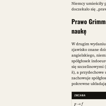
Niemcy umieściły p
doczekało się „pra
Prawo Grimma 
naukę
W drugim wydaniu
zjawisko znane dzi
angielskiego, niem
spółgłosek indoeur
się szczelinowymi (
k
), a przydechowe 
zachowuje spółgłos
pokrewne układają 
ZMIANA
p
→
f