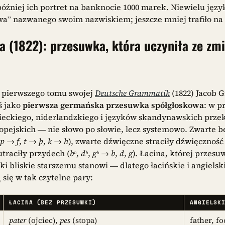
óźniej ich portret na banknocie 1000 marek. Niewielu ję
wa” nazwanego swoim nazwiskiem; jeszcze mniej trafiło na
(1822): przesuwka, która uczyniła ze zm
 pierwszego tomu swojej
Deutsche Grammatik
(1822) Jacob 
ś jako
pierwsza germańska przesuwka spółgłoskowa
: w p
ieckiego, niderlandzkiego i języków skandynawskich przeksz
opejskich — nie słowo po słowie, lecz systemowo. Zwarte b
p
→
f
,
t
→
þ
,
k
→
h
), zwarte dźwięczne straciły dźwięczność 
utraciły przydech (
bʰ
,
dʰ
,
gʰ
→
b
,
d
,
g
). Łacina, której przesu
ki bliskie starszemu stanowi — dlatego łacińskie i angiels
się w tak czytelne pary:
ŁACINA (BEZ PRZESUWKI)
ANGIELSK
pater
(ojciec),
pes
(stopa)
father, fo