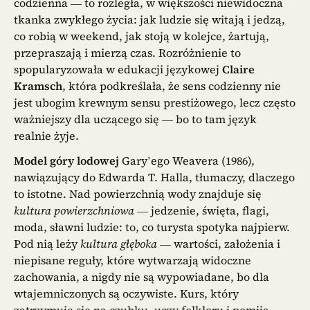
codzienna — to rozległa, w większości niewidoczna
tkanka zwykłego życia: jak ludzie się witają i jedzą,
co robią w weekend, jak stoją w kolejce, żartują,
przepraszają i mierzą czas. Rozróżnienie to
spopularyzowała w edukacji językowej
Claire
Kramsch
, która podkreślała, że sens codzienny nie
jest ubogim krewnym sensu prestiżowego, lecz często
ważniejszy dla uczącego się — bo to tam język
realnie żyje.
Model góry lodowej
Gary’ego Weavera (1986),
nawiązujący do Edwarda T. Halla, tłumaczy, dlaczego
to istotne. Nad powierzchnią wody znajduje się
kultura powierzchniowa
— jedzenie, święta, flagi,
moda, sławni ludzie: to, co turysta spotyka najpierw.
Pod nią leży
kultura głęboka
— wartości, założenia i
niepisane reguły, które wytwarzają widoczne
zachowania, a nigdy nie są wypowiadane, bo dla
wtajemniczonych są oczywiste. Kurs, który
zatrzymuje się na czubku, uczy folkloru i pomija