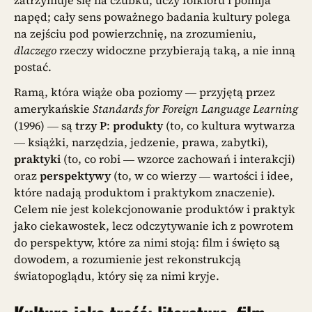
napęd; cały sens poważnego badania kultury polega
na zejściu pod powierzchnię, na zrozumieniu,
dlaczego
rzeczy widoczne przybierają taką, a nie inną
postać.
Ramą, która wiąże oba poziomy — przyjętą przez
amerykańskie
Standards for Foreign Language Learning
(1996) — są
trzy P
:
produkty
(to, co kultura wytwarza
— książki, narzędzia, jedzenie, prawa, zabytki),
praktyki
(to, co robi — wzorce zachowań i interakcji)
oraz
perspektywy
(to, w co wierzy — wartości i idee,
które nadają produktom i praktykom znaczenie).
Celem nie jest kolekcjonowanie produktów i praktyk
jako ciekawostek, lecz odczytywanie ich z powrotem
do perspektyw, które za nimi stoją: film i święto są
dowodem, a rozumienie jest rekonstrukcją
światopoglądu, który się za nimi kryje.