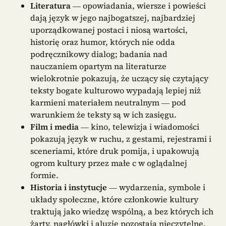
Literatura
— opowiadania, wiersze i powieści
dają język w jego najbogatszej, najbardziej
uporządkowanej postaci i niosą wartości,
historię oraz humor, których nie odda
podręcznikowy dialog; badania nad
nauczaniem opartym na literaturze
wielokrotnie pokazują, że uczący się czytający
teksty bogate kulturowo wypadają lepiej niż
karmieni materiałem neutralnym — pod
warunkiem że teksty są w ich zasięgu.
Film i media
— kino, telewizja i wiadomości
pokazują język w ruchu, z gestami, rejestrami i
sceneriami, które druk pomija, i upakowują
ogrom kultury przez małe c w oglądalnej
formie.
Historia i instytucje
— wydarzenia, symbole i
układy społeczne, które członkowie kultury
traktują jako wiedzę wspólną, a bez których ich
żarty, nagłówki i aluzje pozostają nieczytelne.