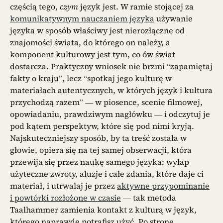
częścią tego,
czym
język jest. W ramie stojącej za
komunikatywnym nauczaniem języka
używanie
języka w sposób właściwy jest nierozłączne od
znajomości świata, do którego on należy, a
komponent kulturowy jest tym, co ów świat
dostarcza. Praktyczny wniosek nie brzmi “zapamiętaj
fakty o kraju”, lecz “spotkaj jego kulturę w
materiałach autentycznych, w których język i kultura
przychodzą razem” — w piosence, scenie filmowej,
opowiadaniu, prawdziwym nagłówku — i odczytuj je
pod kątem perspektyw, które się pod nimi kryją.
Najskuteczniejszy sposób, by ta treść została w
głowie, opiera się na tej samej obserwacji, która
przewija się przez naukę samego języka: wyłap
użyteczne zwroty, aluzje i całe zdania, które daje ci
materiał, i utrwalaj je przez
aktywne przypominanie
i powtórki rozłożone w czasie
— tak metoda
Taalhammer zamienia kontakt z kulturą w język,
którego naprawdę potrafisz użyć. Po stronę