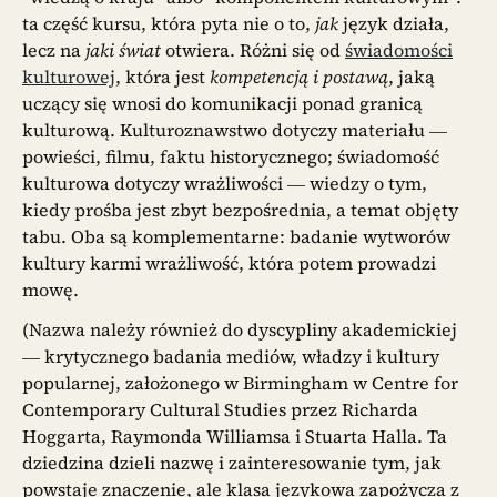
ta część kursu, która pyta nie o to,
jak
język działa,
lecz na
jaki świat
otwiera. Różni się od
świadomości
kulturowej
, która jest
kompetencją i postawą
, jaką
uczący się wnosi do komunikacji ponad granicą
kulturową. Kulturoznawstwo dotyczy materiału —
powieści, filmu, faktu historycznego; świadomość
kulturowa dotyczy wrażliwości — wiedzy o tym,
kiedy prośba jest zbyt bezpośrednia, a temat objęty
tabu. Oba są komplementarne: badanie wytworów
kultury karmi wrażliwość, która potem prowadzi
mowę.
(Nazwa należy również do dyscypliny akademickiej
— krytycznego badania mediów, władzy i kultury
popularnej, założonego w Birmingham w Centre for
Contemporary Cultural Studies przez Richarda
Hoggarta, Raymonda Williamsa i Stuarta Halla. Ta
dziedzina dzieli nazwę i zainteresowanie tym, jak
powstaje znaczenie, ale klasa językowa zapożycza z