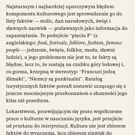
Najstarszym i najbardziej uporczywym błędem
komponentu kulturowego jest sprowadzenie go do
listy faktów — stolic, dań narodowych, świąt i
sławnych nazwisk — podawanych jako informacja do
zapamiętania. To podejście “pięciu F” (z
angielskiego:
food, festivals, folklore, fashion, famous
people
— jedzenie, święta, folklor, moda, sławni
ludzie), a jego problemem nie jest to, że fakty są
błędne, lecz to, że zostają na czubku góry lodowej i,
co gorsza, krzepną w stereotyp: “Francuzi jedzą
ślimaki”, “Niemcy są punktualni”. Katalog
turystycznych faktów potrafi zostawić uczącego się z
jeszcze mocniejszym przekonaniem o słuszności jego
klisz niż przedtem.
Lekarstwem, przewijającym się przez współczesne
prace o kulturze w nauczaniu języka, jest przejście
od
przekazu
do
interpretacji
. Kultura nie jest zbiorem
faktów do wyuczenia, lecz zbiorem zjawisk do