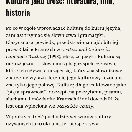
Kultura jako treść: literatura, film,
historia
Po co w ogóle wprowadzać kulturę do kursu języka,
zamiast trzymać się słownictwa i gramatyki?
Klasyczna odpowiedź, przedstawiona najdobitniej
przez
Claire Kramsch
w
Context and Culture in
Language Teaching
(1993), głosi, że język i kultura są
nierozłączne — słowa niosą bagaż społeczeństwa,
które ich używa, a uczący się, który zna słownikowe
znaczenie wyrazu, lecz nie jego kulturowy rezonans,
zna tylko jego połowę. Kulturę długo traktowano jako
“piątą sprawność”, doczepianą po czytaniu, pisaniu,
słuchaniu i mówieniu; Kramsch i inni dowodzili, że
jest ona wpleciona we wszystkie cztery.
W praktyce treść pochodzi z wytworów kultury,
używanych jako okna na jej perspektywy: