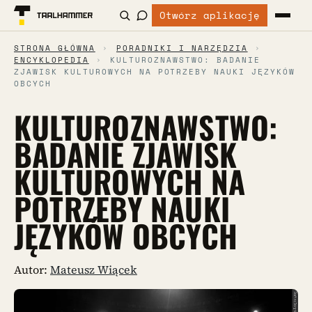
Otwórz aplikację
STRONA GŁÓWNA
›
PORADNIKI I NARZĘDZIA
›
ENCYKLOPEDIA
›
KULTUROZNAWSTWO: BADANIE
ZJAWISK KULTUROWYCH NA POTRZEBY NAUKI JĘZYKÓW
OBCYCH
KULTUROZNAWSTWO:
BADANIE ZJAWISK
KULTUROWYCH NA
POTRZEBY NAUKI
JĘZYKÓW OBCYCH
Autor:
Mateusz Wiącek