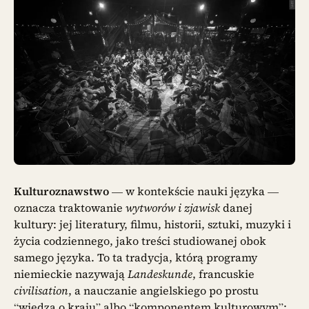
Kulturoznawstwo
— w kontekście nauki języka —
oznacza traktowanie
wytworów i zjawisk
danej
kultury: jej literatury, filmu, historii, sztuki, muzyki i
życia codziennego, jako treści studiowanej obok
samego języka. To ta tradycja, którą programy
niemieckie nazywają
Landeskunde
, francuskie
civilisation
, a nauczanie angielskiego po prostu
“wiedzą o kraju” albo “komponentem kulturowym”: