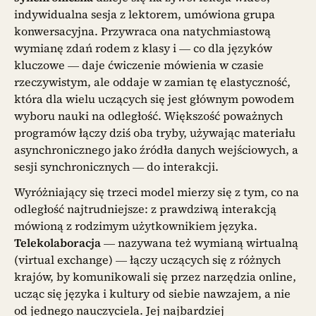
indywidualna sesja z lektorem, umówiona grupa
konwersacyjna. Przywraca ona natychmiastową
wymianę zdań rodem z klasy i — co dla języków
kluczowe — daje ćwiczenie mówienia w czasie
rzeczywistym, ale oddaje w zamian tę elastyczność,
która dla wielu uczących się jest głównym powodem
wyboru nauki na odległość. Większość poważnych
programów łączy dziś oba tryby, używając materiału
asynchronicznego jako źródła danych wejściowych, a
sesji synchronicznych — do interakcji.
Wyróżniający się trzeci model mierzy się z tym, co na
odległość najtrudniejsze: z prawdziwą interakcją
mówioną z rodzimym użytkownikiem języka.
Telekolaboracja
— nazywana też wymianą wirtualną
(virtual exchange) — łączy uczących się z różnych
krajów, by komunikowali się przez narzędzia online,
ucząc się języka i kultury od siebie nawzajem, a nie
od jednego nauczyciela. Jej najbardziej