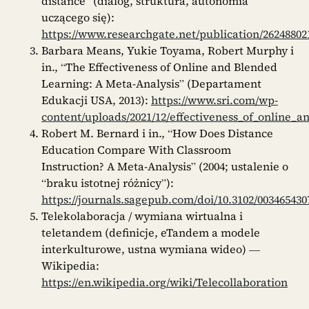
distance” (dialog, struktura, autonomia
uczącego się):
https://www.researchgate.net/publication/2624880
Barbara Means, Yukie Toyama, Robert Murphy i
in., “The Effectiveness of Online and Blended
Learning: A Meta-Analysis” (Departament
Edukacji USA, 2013):
https://www.sri.com/wp-
content/uploads/2021/12/effectiveness_of_online_
Robert M. Bernard i in., “How Does Distance
Education Compare With Classroom
Instruction? A Meta-Analysis” (2004; ustalenie o
“braku istotnej różnicy”):
https://journals.sagepub.com/doi/10.3102/003465430
Telekolaboracja / wymiana wirtualna i
teletandem (definicje, eTandem a modele
interkulturowe, ustna wymiana wideo) —
Wikipedia:
https://en.wikipedia.org/wiki/Telecollaboration