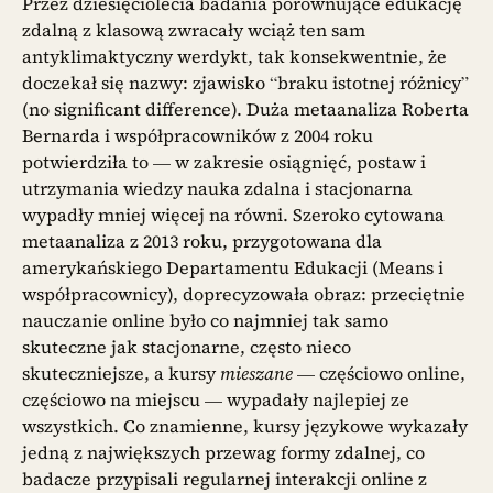
Przez dziesięciolecia badania porównujące edukację
zdalną z klasową zwracały wciąż ten sam
antyklimaktyczny werdykt, tak konsekwentnie, że
doczekał się nazwy: zjawisko “braku istotnej różnicy”
(no significant difference). Duża metaanaliza Roberta
Bernarda i współpracowników z 2004 roku
potwierdziła to — w zakresie osiągnięć, postaw i
utrzymania wiedzy nauka zdalna i stacjonarna
wypadły mniej więcej na równi. Szeroko cytowana
metaanaliza z 2013 roku, przygotowana dla
amerykańskiego Departamentu Edukacji (Means i
współpracownicy), doprecyzowała obraz: przeciętnie
nauczanie online było co najmniej tak samo
skuteczne jak stacjonarne, często nieco
skuteczniejsze, a kursy
mieszane
— częściowo online,
częściowo na miejscu — wypadały najlepiej ze
wszystkich. Co znamienne, kursy językowe wykazały
jedną z największych przewag formy zdalnej, co
badacze przypisali regularnej interakcji online z