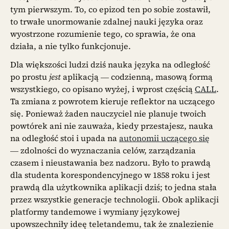
tym pierwszym. To, co epizod ten po sobie zostawił,
to trwałe unormowanie zdalnej nauki języka oraz
wyostrzone rozumienie tego, co sprawia, że ona
działa, a nie tylko funkcjonuje.
Dla większości ludzi dziś nauka języka na odległość
po prostu
jest
aplikacją — codzienną, masową formą
wszystkiego, co opisano wyżej, i wprost częścią
CALL
.
Ta zmiana z powrotem kieruje reflektor na uczącego
się. Ponieważ żaden nauczyciel nie planuje twoich
powtórek ani nie zauważa, kiedy przestajesz, nauka
na odległość stoi i upada na
autonomii uczącego się
— zdolności do wyznaczania celów, zarządzania
czasem i nieustawania bez nadzoru. Było to prawdą
dla studenta korespondencyjnego w 1858 roku i jest
prawdą dla użytkownika aplikacji dziś; to jedna stała
przez wszystkie generacje technologii. Obok aplikacji
platformy tandemowe i wymiany językowej
upowszechniły ideę teletandemu, tak że znalezienie