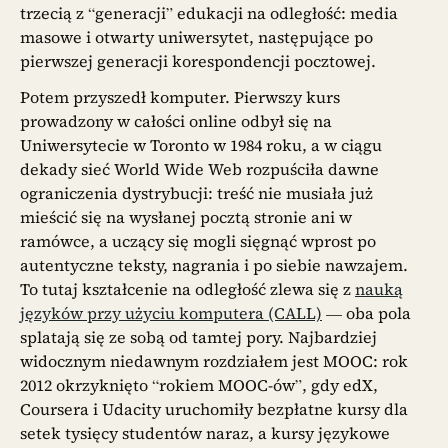
trzecią z “generacji” edukacji na odległość: media
masowe i otwarty uniwersytet, następujące po
pierwszej generacji korespondencji pocztowej.
Potem przyszedł komputer. Pierwszy kurs
prowadzony w całości online odbył się na
Uniwersytecie w Toronto w 1984 roku, a w ciągu
dekady sieć World Wide Web rozpuściła dawne
ograniczenia dystrybucji: treść nie musiała już
mieścić się na wysłanej pocztą stronie ani w
ramówce, a uczący się mogli sięgnąć wprost po
autentyczne teksty, nagrania i po siebie nawzajem.
To tutaj kształcenie na odległość zlewa się z
nauką
języków przy użyciu komputera (CALL)
— oba pola
splatają się ze sobą od tamtej pory. Najbardziej
widocznym niedawnym rozdziałem jest MOOC: rok
2012 okrzyknięto “rokiem MOOC-ów”, gdy edX,
Coursera i Udacity uruchomiły bezpłatne kursy dla
setek tysięcy studentów naraz, a kursy językowe