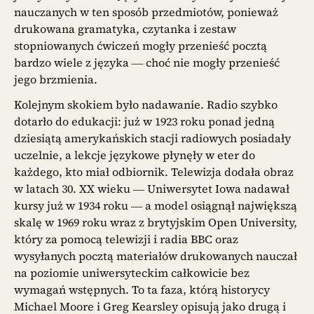
nauczanych w ten sposób przedmiotów, ponieważ
drukowana gramatyka, czytanka i zestaw
stopniowanych ćwiczeń mogły przenieść pocztą
bardzo wiele z języka — choć nie mogły przenieść
jego brzmienia.
Kolejnym skokiem było nadawanie. Radio szybko
dotarło do edukacji: już w 1923 roku ponad jedną
dziesiątą amerykańskich stacji radiowych posiadały
uczelnie, a lekcje językowe płynęły w eter do
każdego, kto miał odbiornik. Telewizja dodała obraz
w latach 30. XX wieku — Uniwersytet Iowa nadawał
kursy już w 1934 roku — a model osiągnął największą
skalę w 1969 roku wraz z brytyjskim Open University,
który za pomocą telewizji i radia BBC oraz
wysyłanych pocztą materiałów drukowanych nauczał
na poziomie uniwersyteckim całkowicie bez
wymagań wstępnych. To ta faza, którą historycy
Michael Moore i Greg Kearsley opisują jako drugą i