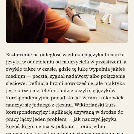
Kształcenie na odległość w edukacji języka to nauka
języka w oddzieleniu od nauczyciela w przestrzeni, a
zwykle także w czasie, gdzie tę lukę wypełnia jakieś
medium — poczta, sygnał nadawczy albo połączenie
sieciowe. Definicja brzmi nowocześnie, ale praktyka
jest starsza niż telefon: ludzie uczyli się języków
korespondencyjnie ponad sto lat, zanim ktokolwiek
nauczył się jednego z ekranu. Wiktoriański kurs
korespondencyjny i aplikację używaną w drodze do
pracy łączy jeden problem — jak nauczyć języka
kogoś, kogo nie ma w pokoju? — oraz jedno
wymaganie, jakie ten problem stawia uczącemu się: