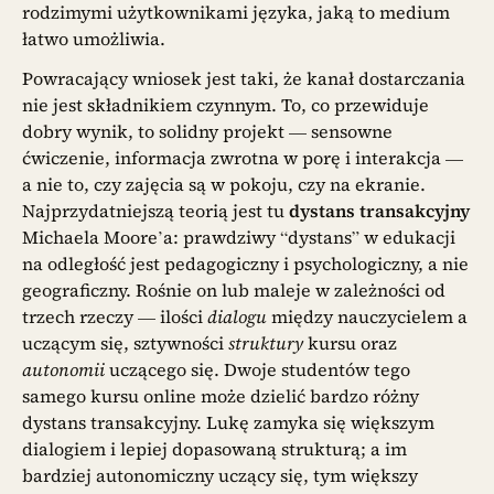
rodzimymi użytkownikami języka, jaką to medium
łatwo umożliwia.
Powracający wniosek jest taki, że kanał dostarczania
nie jest składnikiem czynnym. To, co przewiduje
dobry wynik, to solidny projekt — sensowne
ćwiczenie, informacja zwrotna w porę i interakcja —
a nie to, czy zajęcia są w pokoju, czy na ekranie.
Najprzydatniejszą teorią jest tu
dystans transakcyjny
Michaela Moore’a: prawdziwy “dystans” w edukacji
na odległość jest pedagogiczny i psychologiczny, a nie
geograficzny. Rośnie on lub maleje w zależności od
trzech rzeczy — ilości
dialogu
między nauczycielem a
uczącym się, sztywności
struktury
kursu oraz
autonomii
uczącego się. Dwoje studentów tego
samego kursu online może dzielić bardzo różny
dystans transakcyjny. Lukę zamyka się większym
dialogiem i lepiej dopasowaną strukturą; a im
bardziej autonomiczny uczący się, tym większy