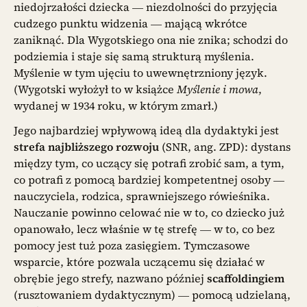
niedojrzałości dziecka — niezdolności do przyjęcia
cudzego punktu widzenia — mającą wkrótce
zaniknąć. Dla Wygotskiego ona nie znika; schodzi do
podziemia i staje się samą strukturą myślenia.
Myślenie w tym ujęciu to uwewnętrzniony język.
(Wygotski wyłożył to w książce
Myślenie i mowa
,
wydanej w 1934 roku, w którym zmarł.)
Jego najbardziej wpływową ideą dla dydaktyki jest
strefa najbliższego rozwoju
(SNR, ang. ZPD): dystans
między tym, co uczący się potrafi zrobić sam, a tym,
co potrafi z pomocą bardziej kompetentnej osoby —
nauczyciela, rodzica, sprawniejszego rówieśnika.
Nauczanie powinno celować nie w to, co dziecko już
opanowało, lecz właśnie w tę strefę — w to, co bez
pomocy jest tuż poza zasięgiem. Tymczasowe
wsparcie, które pozwala uczącemu się działać w
obrębie jego strefy, nazwano później
scaffoldingiem
(rusztowaniem dydaktycznym) — pomocą udzielaną,