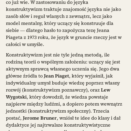
co już wie. W zastosowaniu do języka
konstruktywizm traktuje znajomość języka nie jako
zasób słów i reguł wlanych z zewnątrz, lecz jako
model mentalny, który uczący się konstruuje dla
siebie — dlatego hasło to zapożycza tezę Jeana
Piageta z 1973 roku, że język w gruncie rzeczy jest w
całości w umyśle.
Konstruktywizm jest nie tyle jedną metodą, ile
rodziną teorii o wspólnym założeniu: uczący się jest
aktywnym sprawcą własnego uczenia się. Jego dwa
główne źródła to
Jean Piaget
, który wyjaśnił, jak
indywidualny umysł buduje wiedzę poprzez własny
rozwój (konstruktywizm poznawczy), oraz
Lew
Wygotski
, który dowodził, że wiedza powstaje
najpierw między ludźmi, a dopiero potem wewnątrz
jednostki (konstruktywizm społeczny). Trzecia
postać,
Jerome Bruner
, wniósł te idee do klasy i dał
dydaktyce jej najtrwalsze konstruktywistyczne