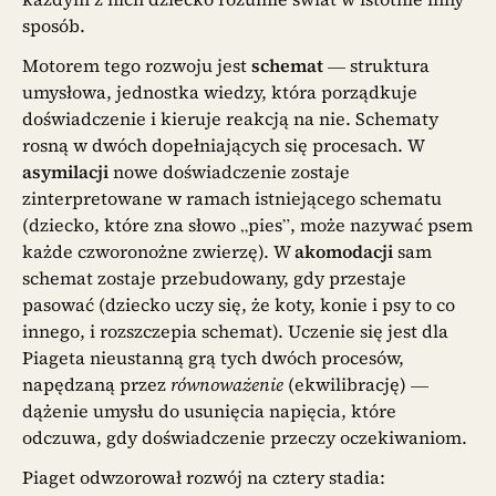
sposób.
Motorem tego rozwoju jest
schemat
— struktura
umysłowa, jednostka wiedzy, która porządkuje
doświadczenie i kieruje reakcją na nie. Schematy
rosną w dwóch dopełniających się procesach. W
asymilacji
nowe doświadczenie zostaje
zinterpretowane w ramach istniejącego schematu
(dziecko, które zna słowo „pies”, może nazywać psem
każde czworonożne zwierzę). W
akomodacji
sam
schemat zostaje przebudowany, gdy przestaje
pasować (dziecko uczy się, że koty, konie i psy to co
innego, i rozszczepia schemat). Uczenie się jest dla
Piageta nieustanną grą tych dwóch procesów,
napędzaną przez
równoważenie
(ekwilibrację) —
dążenie umysłu do usunięcia napięcia, które
odczuwa, gdy doświadczenie przeczy oczekiwaniom.
Piaget odwzorował rozwój na cztery stadia: