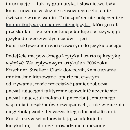
informacje — tak by gramatyka i słownictwo były
konstruowane w służbie sensownego celu, a nie
ćwiczone w oderwaniu. To bezpośrednie połączenie z
komunikatywnym nauczaniem języka
, którego cała
przesłanka — że kompetencję buduje się, używając
języka do rzeczywistych celów — jest
konstruktywizmem zastosowanym do języka obcego.
Podejście ma poważnego krytyka i warto tę krytykę
wyłożyć. We wpływowym artykule z 2006 roku
Kirschner, Sweller i Clark dowodzili, że nauczanie
minimalnie kierowane, oparte na czystym
odkrywaniu, może przeciążyć pamięć roboczą
początkującego i faktycznie spowolnić uczenie się:
początkujący, jak pokazali, potrzebują znacznego
wsparcia i przykładów rozwiązanych, a nie wrzucenia
na głęboką wodę, by wszystkiego dochodzili sami.
Konstruktywiści odpowiadają, że atakuje to
karykaturę — dobrze prowadzone nauczanie