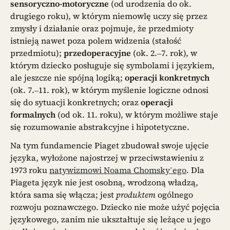
sensoryczno-motoryczne
(od urodzenia do ok.
drugiego roku), w którym niemowlę uczy się przez
zmysły i działanie oraz pojmuje, że przedmioty
istnieją nawet poza polem widzenia (stałość
przedmiotu);
przedoperacyjne
(ok. 2.–7. rok), w
którym dziecko posługuje się symbolami i językiem,
ale jeszcze nie spójną logiką;
operacji konkretnych
(ok. 7.–11. rok), w którym myślenie logiczne odnosi
się do sytuacji konkretnych; oraz
operacji
formalnych
(od ok. 11. roku), w którym możliwe staje
się rozumowanie abstrakcyjne i hipotetyczne.
Na tym fundamencie Piaget zbudował swoje ujęcie
języka, wyłożone najostrzej w przeciwstawieniu z
1973 roku
natywizmowi Noama Chomsky’ego
. Dla
Piageta język nie jest osobną, wrodzoną władzą,
która sama się włącza; jest
produktem
ogólnego
rozwoju poznawczego. Dziecko nie może użyć pojęcia
językowego, zanim nie ukształtuje się leżące u jego