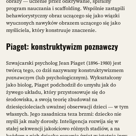
obrazy — uczenie przez odkrywanie, spiralny
program nauczania i scaffolding. Wspólnie zastąpili
behawiorystyczny obraz uczącego się jako wiązki
wyuczonych nawyków obrazem uczącego się jako
myśliciela, który konstruuje znaczenie.
Piaget: konstruktywizm poznawczy
Szwajcarski psycholog Jean Piaget (1896–1980) jest
twórcą tego, co dziś nazywamy konstruktywizmem
poznawczym
(lub psychologicznym). Wykształcony
jako biolog, Piaget podchodził do umysłu jak do
żywego układu, który przystosowuje się do
środowiska, a swoją teorię zbudował na
dziesięcioleciach uważnej obserwacji dzieci — w tym
własnych. Jego zasadnicza teza brzmi: dziecko nie
myśli jak mały dorosły. Inteligencja rozwija się w
stałej sekwencji jakościowo różnych stadiów, a na
każdym z nich dziecko rozumie świat w istotnie inny