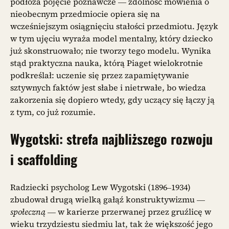
podłoża pojęcie poznawcze — zdolność mówienia o
nieobecnym przedmiocie opiera się na
wcześniejszym osiągnięciu stałości przedmiotu. Język
w tym ujęciu wyraża model mentalny, który dziecko
już skonstruowało; nie tworzy tego modelu. Wynika
stąd praktyczna nauka, którą Piaget wielokrotnie
podkreślał: uczenie się przez zapamiętywanie
sztywnych faktów jest słabe i nietrwałe, bo wiedza
zakorzenia się dopiero wtedy, gdy uczący się łączy ją
z tym, co już rozumie.
Wygotski: strefa najbliższego rozwoju
i scaffolding
Radziecki psycholog Lew Wygotski (1896–1934)
zbudował drugą wielką gałąź konstruktywizmu —
społeczną
— w karierze przerwanej przez gruźlicę w
wieku trzydziestu siedmiu lat, tak że większość jego