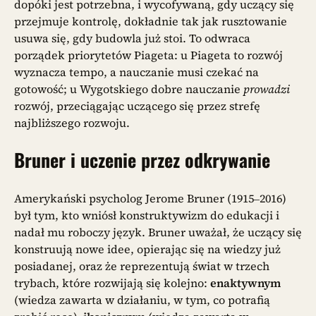
dopóki jest potrzebna, i wycofywaną, gdy uczący się
przejmuje kontrolę, dokładnie tak jak rusztowanie
usuwa się, gdy budowla już stoi. To odwraca
porządek priorytetów Piageta: u Piageta to rozwój
wyznacza tempo, a nauczanie musi czekać na
gotowość; u Wygotskiego dobre nauczanie
prowadzi
rozwój, przeciągając uczącego się przez strefę
najbliższego rozwoju.
Bruner i uczenie przez odkrywanie
Amerykański psycholog Jerome Bruner (1915–2016)
był tym, kto wniósł konstruktywizm do edukacji i
nadał mu roboczy język. Bruner uważał, że uczący się
konstruują nowe idee, opierając się na wiedzy już
posiadanej, oraz że reprezentują świat w trzech
trybach, które rozwijają się kolejno:
enaktywnym
(wiedza zawarta w działaniu, w tym, co potrafią