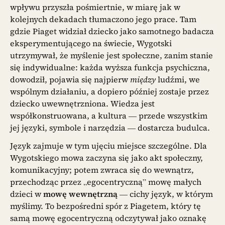
wpływu przyszła pośmiertnie, w miarę jak w
kolejnych dekadach tłumaczono jego prace. Tam
gdzie Piaget widział dziecko jako samotnego badacza
eksperymentującego na świecie, Wygotski
utrzymywał, że myślenie jest społeczne, zanim stanie
się indywidualne: każda wyższa funkcja psychiczna,
dowodził, pojawia się najpierw
między
ludźmi, we
wspólnym działaniu, a dopiero później zostaje przez
dziecko uwewnętrzniona. Wiedza jest
współkonstruowana, a kultura — przede wszystkim
jej języki, symbole i narzędzia — dostarcza budulca.
Język zajmuje w tym ujęciu miejsce szczególne. Dla
Wygotskiego mowa zaczyna się jako akt społeczny,
komunikacyjny; potem zwraca się do wewnątrz,
przechodząc przez „egocentryczną” mowę małych
dzieci w
mowę wewnętrzną
— cichy język, w którym
myślimy. To bezpośredni spór z Piagetem, który tę
samą mowę egocentryczną odczytywał jako oznakę