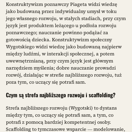
Konstruktywizm poznawczy Piageta widzi wiedzę
jako budowaną przez indywidualny umysł w toku
jego własnego rozwoju, w stałych stadiach, przy czym
język jest produktem leżącego u podłoża rozwoju
poznawczego; nauczanie powinno podążać za
gotowością dziecka. Konstruktywizm społeczny
Wygotskiego widzi wiedzę jako budowaną najpierw
między ludźmi, w interakcji społecznej, a potem
uwewnętrznianą, przy czym język jest głównym
narzędziem myślenia; dobre nauczanie prowadzi
rozwój, działając w strefie najbliższego rozwoju, tuż
poza tym, co uczący się potrafi sam.
Czym są strefa najbliższego rozwoju i scaffolding?
Strefa najbliższego rozwoju (Wygotski) to dystans
między tym, co uczący się potrafi sam, a tym, co
potrafi z pomocą bardziej kompetentnej osoby.
Scaffolding to tymczasowe wsparcie — modelowanie,