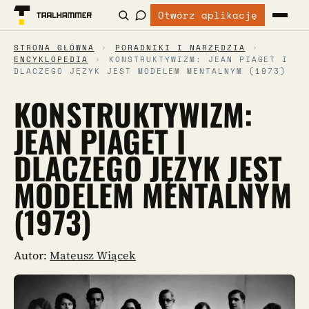
Otwórz aplikację
STRONA GŁÓWNA
›
PORADNIKI I NARZĘDZIA
›
ENCYKLOPEDIA
›
KONSTRUKTYWIZM: JEAN PIAGET I
DLACZEGO JĘZYK JEST MODELEM MENTALNYM (1973)
KONSTRUKTYWIZM:
JEAN PIAGET I
DLACZEGO JĘZYK JEST
MODELEM MENTALNYM
(1973)
Autor:
Mateusz Wiącek