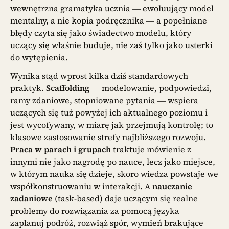
wewnętrzna gramatyka ucznia — ewoluujący model
mentalny, a nie kopia podręcznika — a popełniane
błędy czyta się jako świadectwo modelu, który
uczący się właśnie buduje, nie zaś tylko jako usterki
do wytępienia.
Wynika stąd wprost kilka dziś standardowych
praktyk.
Scaffolding
— modelowanie, podpowiedzi,
ramy zdaniowe, stopniowane pytania — wspiera
uczących się tuż powyżej ich aktualnego poziomu i
jest wycofywany, w miarę jak przejmują kontrolę; to
klasowe zastosowanie strefy najbliższego rozwoju.
Praca w parach i grupach
traktuje mówienie z
innymi nie jako nagrodę po nauce, lecz jako miejsce,
w którym nauka się dzieje, skoro wiedza powstaje we
współkonstruowaniu w interakcji. A
nauczanie
zadaniowe
(task-based) daje uczącym się realne
problemy do rozwiązania za pomocą języka —
zaplanuj podróż, rozwiąż spór, wymień brakujące