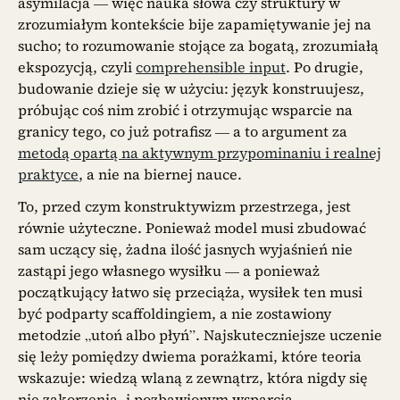
asymilacja — więc nauka słowa czy struktury w
zrozumiałym kontekście bije zapamiętywanie jej na
sucho; to rozumowanie stojące za bogatą, zrozumiałą
ekspozycją, czyli
comprehensible input
. Po drugie,
budowanie dzieje się w użyciu: język konstruujesz,
próbując coś nim zrobić i otrzymując wsparcie na
granicy tego, co już potrafisz — a to argument za
metodą opartą na aktywnym przypominaniu i realnej
praktyce
, a nie na biernej nauce.
To, przed czym konstruktywizm przestrzega, jest
równie użyteczne. Ponieważ model musi zbudować
sam uczący się, żadna ilość jasnych wyjaśnień nie
zastąpi jego własnego wysiłku — a ponieważ
początkujący łatwo się przeciąża, wysiłek ten musi
być podparty scaffoldingiem, a nie zostawiony
metodzie „utoń albo płyń”. Najskuteczniejsze uczenie
się leży pomiędzy dwiema porażkami, które teoria
wskazuje: wiedzą wlaną z zewnątrz, która nigdy się
nie zakorzenia, i pozbawionym wsparcia