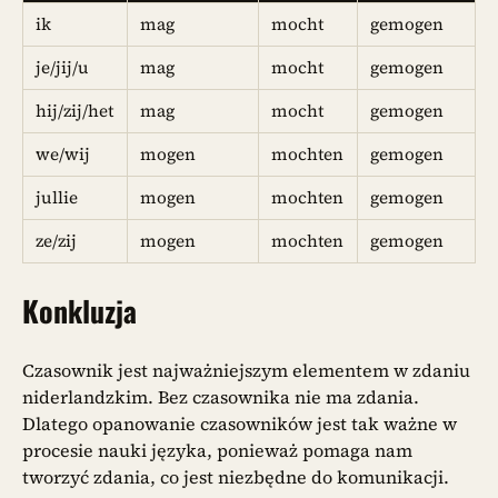
ik
mag
mocht
gemogen
je/jij/u
mag
mocht
gemogen
hij/zij/het
mag
mocht
gemogen
we/wij
mogen
mochten
gemogen
jullie
mogen
mochten
gemogen
ze/zij
mogen
mochten
gemogen
Konkluzja
Czasownik jest najważniejszym elementem w zdaniu
niderlandzkim. Bez czasownika nie ma zdania.
Dlatego opanowanie czasowników jest tak ważne w
procesie nauki języka, ponieważ pomaga nam
tworzyć zdania, co jest niezbędne do komunikacji.