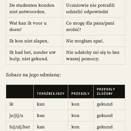
De studenten konden
Uczniowie nie potrafili
niet antwoorden.
udzielić odpowiedzi
Wat kan ik voor u
Co mogę dla pana/pani
doen?
zrobić?
Ik kon niet slapen.
Nie mogłam spać.
Ik had het, zonder uw
Nie udałoby mi się to bez
hulp, niet gekund.
waszej pomocy.
Zobacz na jego odmianę:
PRZESZŁY
TERAŹNIEJSZY
PRZESZŁY
ZŁOŻONY
ik
kan
kon
gekund
je/jij/u
kan
kon
gekund
hij/zij/het
kan
kon
gekund