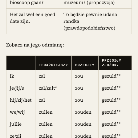
bioscoop gaan?
muzeum? (propozycja)
Het zal wel een goed
To będzie pewnie udana
date zijn.
randka
(prawdopodobieństwo)
Zobacz na jego odmianę:
PRZESZŁY
TERAŹNIEJSZY
PRZESZŁY
ZŁOŻONY
ik
zal
zou
gezuld**
je/jij/u
zal/zult*
zou
gezuld**
hij/zij/het
zal
zou
gezuld**
we/wij
zullen
zouden
gezuld**
jullie
zullen
zouden
gezuld**
ze/zij
zullen
zouden
gezuld**