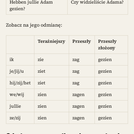
Hebben jullie Adam
Czy widzieliście Adama?
gezien?
Zobacz na jego odmianę:
Teraźniejszy
Przeszły
Przeszły
złożony
ik
zie
zag
gezien
je/jij/u
ziet
zag
gezien
hij/zij/het
ziet
zag
gezien
we/wij
zien
zagen
gezien
jullie
zien
zagen
gezien
ze/zij
zien
zagen
gezien