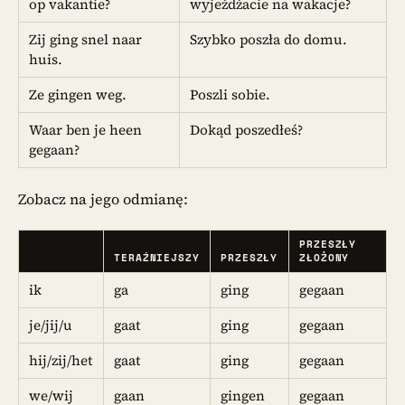
op vakantie?
wyjeżdżacie na wakacje?
Zij ging snel naar
Szybko poszła do domu.
huis.
Ze gingen weg.
Poszli sobie.
Waar ben je heen
Dokąd poszedłeś?
gegaan?
Zobacz na jego odmianę:
PRZESZŁY
TERAŹNIEJSZY
PRZESZŁY
ZŁOŻONY
ik
ga
ging
gegaan
je/jij/u
gaat
ging
gegaan
hij/zij/het
gaat
ging
gegaan
we/wij
gaan
gingen
gegaan