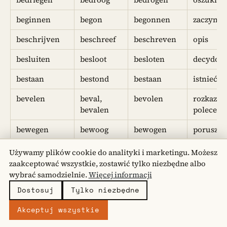
beginnen
begon
begonnen
zaczynać
beschrijven
beschreef
beschreven
opis
besluiten
besloot
besloten
decydow
bestaan
bestond
bestaan
istnieć
bevelen
beval,
bevolen
rozkaz,
bevalen
poleceni
bewegen
bewoog
bewogen
poruszać 
bezoeken
bezocht
bezocht
odwiedz
Używamy plików cookie do analityki i marketingu. Możesz
zaakceptować wszystkie, zostawić tylko niezbędne albo
bidden
bad, baden
gebeden
modlić s
wybrać samodzielnie.
Więcej informacji
bieden
bood
geboden
oferować
Dostosuj
Tylko niezbędne
prezent
Akceptuj wszystkie
bijten
beet
gebeten
ugryźć