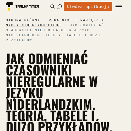
Otwórz aplikację
STRONA GŁÓWNA
›
PORADNIKI I NARZĘDZIA
›
NAUKA NIDERLANDZKIEGO
›
JAK ODMIENIAĆ
CZASOWNIKI NIEREGULARNE W JĘZYKU
NIDERLANDZKIM. TEORIA, TABELE I DUŻO
PRZYKŁADÓW.
JAK ODMIENIAĆ
CZASOWNIKI
NIEREGULARNE W
JĘZYKU
NIDERLANDZKIM.
TEORIA, TABELE I
DUŻO PRZYKŁADÓW.