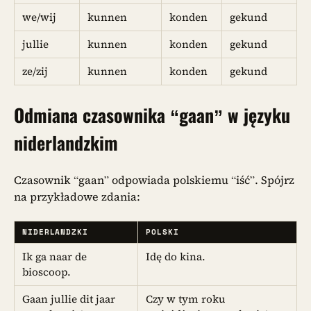
we/wij
kunnen
konden
gekund
jullie
kunnen
konden
gekund
ze/zij
kunnen
konden
gekund
Odmiana czasownika
“gaan”
w języku
niderlandzkim
Czasownik “gaan” odpowiada polskiemu “iść”. Spójrz
na przykładowe zdania:
NIDERLANDZKI
POLSKI
Ik ga naar de
Idę do kina.
bioscoop.
Gaan jullie dit jaar
Czy w tym roku