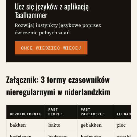
Ucz się języków z aplikacją
Taalhammer
Rozwijaj instynkty językowe poprzez
ćwiczenie pełnych zdań
CHCĘ WIEDZIEĆ WIĘCEJ
Załącznik: 3 formy
czasowników
nieregularnymi w niderlandzkim
PAST
PAST
BEZOKOLICZNIK
SIMPLE
PARTICIPLE
TŁUMACZE
bakken
bakte
gebakken
piec
bedriegen
bedroog
bedrogen
oszukiw