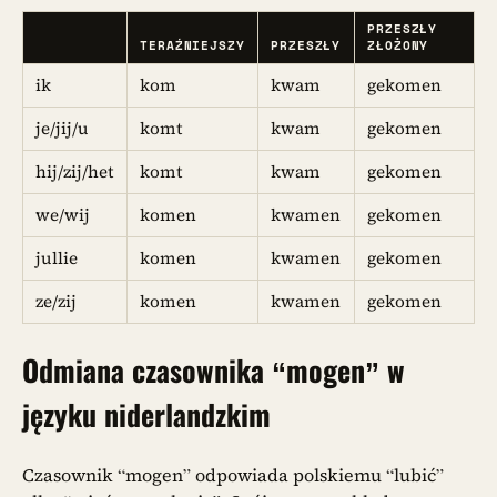
PRZESZŁY
TERAŹNIEJSZY
PRZESZŁY
ZŁOŻONY
ik
kom
kwam
gekomen
je/jij/u
komt
kwam
gekomen
hij/zij/het
komt
kwam
gekomen
we/wij
komen
kwamen
gekomen
jullie
komen
kwamen
gekomen
ze/zij
komen
kwamen
gekomen
Odmiana czasownika
“mogen”
w
języku niderlandzkim
Czasownik “mogen” odpowiada polskiemu “lubić”