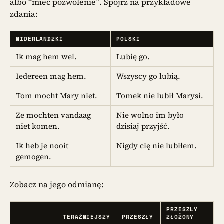
albo “mieć pozwolenie”. Spójrz na przykładowe
zdania:
NIDERLANDZKI
POLSKI
Ik mag hem wel.
Lubię go.
Iedereen mag hem.
Wszyscy go lubią.
Tom mocht Mary niet.
Tomek nie lubił Marysi.
Ze mochten vandaag
Nie wolno im było
niet komen.
dzisiaj przyjść.
Ik heb je nooit
Nigdy cię nie lubiłem.
gemogen.
Zobacz na jego odmianę:
PRZESZŁY
TERAŹNIEJSZY
PRZESZŁY
ZŁOŻONY