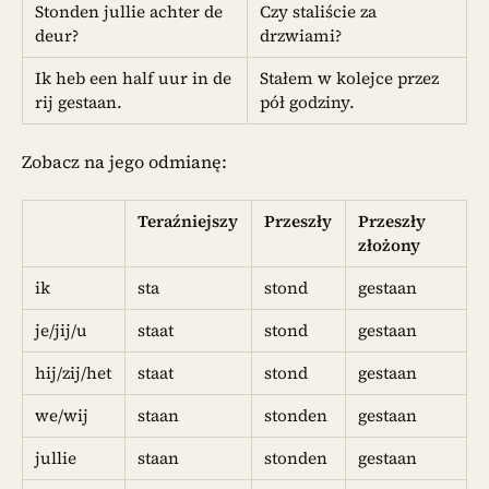
Stonden jullie achter de
Czy staliście za
deur?
drzwiami?
Ik heb een half uur in de
Stałem w kolejce przez
rij gestaan.
pół godziny.
Zobacz na jego odmianę:
Teraźniejszy
Przeszły
Przeszły
złożony
ik
sta
stond
gestaan
je/jij/u
staat
stond
gestaan
hij/zij/het
staat
stond
gestaan
we/wij
staan
stonden
gestaan
jullie
staan
stonden
gestaan