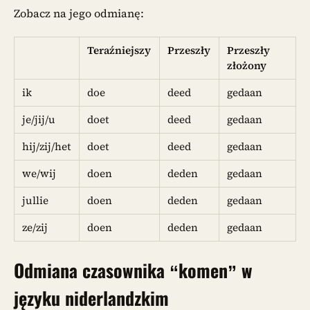
Zobacz na jego odmianę:
Teraźniejszy
Przeszły
Przeszły
złożony
ik
doe
deed
gedaan
je/jij/u
doet
deed
gedaan
hij/zij/het
doet
deed
gedaan
we/wij
doen
deden
gedaan
jullie
doen
deden
gedaan
ze/zij
doen
deden
gedaan
Odmiana czasownika
“komen”
w
języku niderlandzkim