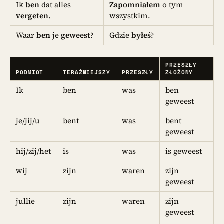
Ik
ben
dat alles
Zapomniałem
o tym
vergeten
.
wszystkim.
Waar
ben
je
geweest
?
Gdzie
byłeś
?
PRZESZŁY
PODMIOT
TERAŹNIEJSZY
PRZESZŁY
ZŁOŻONY
Ik
ben
was
ben
geweest
je/jij/u
bent
was
bent
geweest
hij/zij/het
is
was
is geweest
wij
zijn
waren
zijn
geweest
jullie
zijn
waren
zijn
geweest