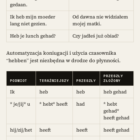
gedaan.
Ik heb mijn moeder
Od dawna nie widziałem
lang niet gezien.
mojej matki.
Heb je lunch gehad?
Czy jadłeś już obiad?
Automatyzacja koniugacji i użycia czasownika
“hebben” jest niezbędna w drodze do płynności.
PRZESZŁY
PODMIOT
TERAŹNIEJSZY
PRZESZŁY
ZŁOŻONY
Ik
heb
heb
heb gehad
* je/jij* u
* hebt* heeft
had
* hebt
gehad*
heeft gehad
hij/zij/het
heeft
heeft
heeft gehad