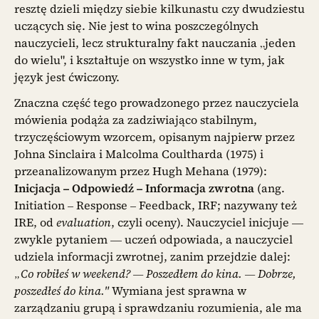
resztę dzieli między siebie kilkunastu czy dwudziestu
uczących się. Nie jest to wina poszczególnych
nauczycieli, lecz strukturalny fakt nauczania „jeden
do wielu", i kształtuje on wszystko inne w tym, jak
język jest ćwiczony.
Znaczna część tego prowadzonego przez nauczyciela
mówienia podąża za zadziwiająco stabilnym,
trzyczęściowym wzorcem, opisanym najpierw przez
Johna Sinclaira i Malcolma Coultharda (1975) i
przeanalizowanym przez Hugh Mehana (1979):
Inicjacja – Odpowiedź – Informacja zwrotna
(ang.
Initiation – Response – Feedback, IRF; nazywany też
IRE, od
evaluation
, czyli oceny). Nauczyciel inicjuje —
zwykle pytaniem — uczeń odpowiada, a nauczyciel
udziela informacji zwrotnej, zanim przejdzie dalej:
„Co robiłeś w weekend? — Poszedłem do kina. — Dobrze,
poszedłeś do kina."
Wymiana jest sprawna w
zarządzaniu grupą i sprawdzaniu rozumienia, ale ma