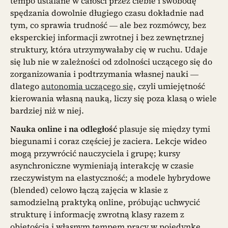
tempo ustalane w całości przez ciebie i swobodę
spędzania dowolnie długiego czasu dokładnie nad
tym, co sprawia trudność — ale bez rozmówcy, bez
eksperckiej informacji zwrotnej i bez zewnętrznej
struktury, która utrzymywałaby cię w ruchu. Udaje
się lub nie w zależności od zdolności uczącego się do
zorganizowania i podtrzymania własnej nauki —
dlatego
autonomia uczącego się
, czyli umiejętność
kierowania własną nauką, liczy się poza klasą o wiele
bardziej niż w niej.
Nauka online i na odległość
plasuje się między tymi
biegunami i coraz częściej je zaciera. Lekcje wideo
mogą przywrócić nauczyciela i grupę; kursy
asynchroniczne wymieniają interakcję w czasie
rzeczywistym na elastyczność; a modele hybrydowe
(blended) celowo łączą zajęcia w klasie z
samodzielną praktyką online, próbując uchwycić
strukturę i informację zwrotną klasy razem z
objętością i własnym tempem pracy w pojedynkę.