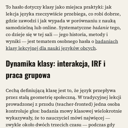
To hasło dotyczy klasy jako miejsca praktyki: jak
lekcja języka rzeczywiście przebiega, co robi dobrze,
gdzie zawodzi i jak wypada w porównaniu z nauką
samodzielną lub online. Systematyczne
badanie
tego,
co dzieje się w tej sali — jego historia, metody i
wyniki — jest tematem osobnego hasła o
badaniach
klasy lekcyjnej dla nauki języków obcych
.
Dynamika klasy: interakcja, IRF i
praca grupowa
Cechą definiującą klasę jest to, że język przepływa
przez stałą geometrię społeczną. W tradycyjnej lekcji
prowadzonej z przodu (teacher-fronted) jedna osoba
kontroluje głos: badania mowy klasowej wielokrotnie
wykazywały, że to nauczyciel mówi najwięcej —
zwykle około dwóch trzecich czasu — podczas gdy