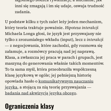
inni się zmagają i im się udaje, oswaja trudność
zadania.
U podstaw kilku z tych zalet leży jeden mechanizm,
który teoria traktuje poważnie.
Hipoteza interakcji
Michaela Longa głosi, że język jest przyswajany nie
tylko z zrozumiałego wkładu (input), lecz z
interakcji
— z negocjowania, które zachodzi, gdy rozmowa się
załamuje, a rozmówcy pracują nad jej naprawą.
Klasa, a zwłaszcza jej praca w parach i grupach, jest
maszyną do generowania właśnie takich momentów.
To ta sama myśl, która przeobraziła współczesną
klasę językową w ogóle; jej pełniejszą historię
opowiada hasło o
komunikatywnym nauczaniu
języka
, a stojącą za nią teorię przyswajania —
badania nad akwizycją języka obcego
.
Ograniczenia klasy