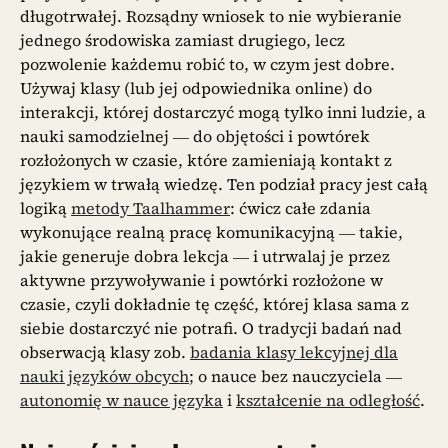
długotrwałej. Rozsądny wniosek to nie wybieranie
jednego środowiska zamiast drugiego, lecz
pozwolenie każdemu robić to, w czym jest dobre.
Używaj klasy (lub jej odpowiednika online) do
interakcji, której dostarczyć mogą tylko inni ludzie, a
nauki samodzielnej — do objętości i powtórek
rozłożonych w czasie, które zamieniają kontakt z
językiem w trwałą wiedzę. Ten podział pracy jest całą
logiką
metody Taalhammer
: ćwicz całe zdania
wykonujące realną pracę komunikacyjną — takie,
jakie generuje dobra lekcja — i utrwalaj je przez
aktywne przywoływanie i powtórki rozłożone w
czasie, czyli dokładnie tę część, której klasa sama z
siebie dostarczyć nie potrafi. O tradycji badań nad
obserwacją klasy zob.
badania klasy lekcyjnej dla
nauki języków obcych
; o nauce bez nauczyciela —
autonomię w nauce języka
i
kształcenie na odległość
.