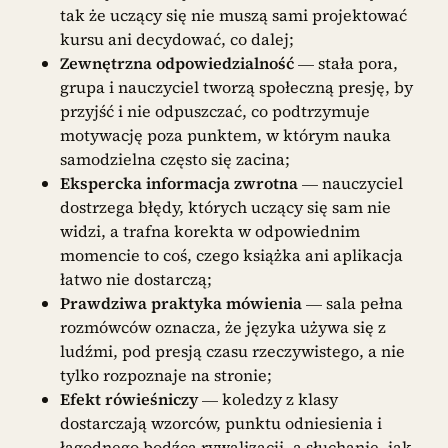
tak że uczący się nie muszą sami projektować
kursu ani decydować, co dalej;
Zewnętrzna odpowiedzialność
— stała pora,
grupa i nauczyciel tworzą społeczną presję, by
przyjść i nie odpuszczać, co podtrzymuje
motywację poza punktem, w którym nauka
samodzielna często się zacina;
Ekspercka informacja zwrotna
— nauczyciel
dostrzega błędy, których uczący się sam nie
widzi, a trafna korekta w odpowiednim
momencie to coś, czego książka ani aplikacja
łatwo nie dostarczą;
Prawdziwa praktyka mówienia
— sala pełna
rozmówców oznacza, że języka używa się z
ludźmi, pod presją czasu rzeczywistego, a nie
tylko rozpoznaje na stronie;
Efekt rówieśniczy
— koledzy z klasy
dostarczają wzorców, punktu odniesienia i
łagodnego bodźca rywalizacji, a słuchanie, jak