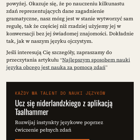
powyżej. Okazuje się, że po nauczeniu kilkunastu
zdań reprezentujących dane zagadnienie
gramatyczne, nasz mózg jest w stanie wytworzyć sam
regułę, tak że częściej niż rzadziej użyjemy jej w
konwersacji bez jej świadomej znajomości. Dokładnie
tak, jak w naszym języku ojczystym.
Jeśli interesują Cię szczegóły, zapraszamy do
przeczytania artykułu “
Najlepszym sposobem nauki
języka obcego jest nauka za pomocą zdań
”
KAŻDY MA TALENT DO NAUKI JĘZYKÓW
Ucz się niderlandzkiego z aplikacją
Taalhammer
Rozwijaj instynkty językowe poprzez
ćwiczenie pełnych zdań