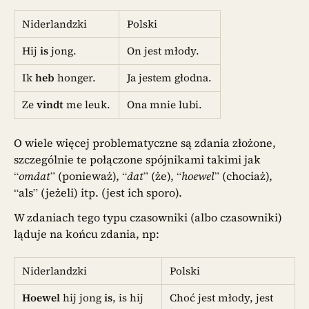
Niderlandzki
Polski
Hij
is
jong.
On jest młody.
Ik
heb
honger.
Ja jestem głodna.
Ze
vindt
me leuk.
Ona mnie lubi.
O wiele więcej problematyczne są zdania złożone,
szczególnie te połączone spójnikami takimi jak
“
omdat
” (ponieważ), “
dat
” (że), “
hoewel
” (chociaż),
“als” (jeżeli) itp. (jest ich sporo).
W zdaniach tego typu czasowniki (albo czasowniki)
ląduje na końcu zdania, np:
Niderlandzki
Polski
Hoewel
hij jong
is
, is hij
Choć jest młody, jest