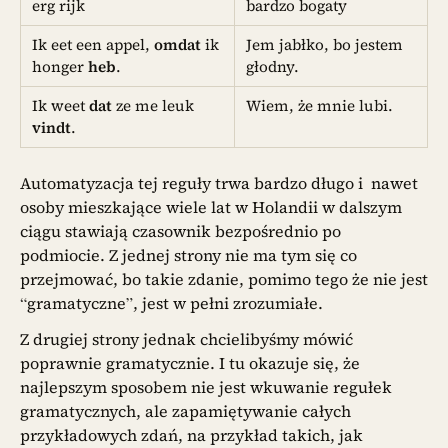
erg rijk
bardzo bogaty
Ik eet een appel,
omdat
ik
Jem jabłko, bo jestem
honger
heb
.
głodny.
Ik weet
dat
ze me leuk
Wiem, że mnie lubi.
vindt
.
Automatyzacja tej reguły trwa bardzo długo i nawet
osoby mieszkające wiele lat w Holandii w dalszym
ciągu stawiają czasownik bezpośrednio po
podmiocie. Z jednej strony nie ma tym się co
przejmować, bo takie zdanie, pomimo tego że nie jest
“gramatyczne”, jest w pełni zrozumiałe.
Z drugiej strony jednak chcielibyśmy mówić
poprawnie gramatycznie. I tu okazuje się, że
najlepszym sposobem nie jest wkuwanie regułek
gramatycznych, ale zapamiętywanie całych
przykładowych zdań, na przykład takich, jak