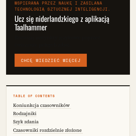
WSPIERANA PRZEZ NAUKĘ I ZASILANA
TECHNOLOGIĄ SZTUCZNEJ INTELIGENCJI.
Ucz się niderlandzkiego z aplikacją
Taalhammer
Rozwijaj instynkty językowe poprzez
ćwiczenie pełnych zdań.
CHCĘ WIEDZIEĆ WIĘCEJ
TABLE OF CONTENTS
Koniunkcja czasowników
Rodzajniki
Szyk zdania
Czasowniki rozdzielnie złożone