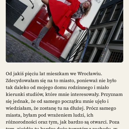
Od jakiś pięciu lat mieszkam we Wrocławiu.
Zdecydowałam się na to miasto, ponieważ nie było
tak daleko od mojego domu rodzinnego i miało
kierunki studiów, które mnie interesowały. Przyznam
się jednak, że od samego początku mnie ujęło i
wiedziałam, że zostanę tu na dłużej. Prócz samego
miasta, byłam pod wrażeniem ludzi, ich
różnorodności oraz tym, jak bardzo są otwarci. Poza
tym, zjeżdża tu bardzo dużo turystów z zachodu, w