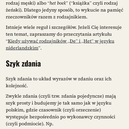
rodzaj męski) albo “
het boek
” (“książka” czyli rodzaj
żeński). Dlatego jedyny sposób, to wykucie na pamięć
rzeczowników razem z rodzajnikiem.
Istnieje wiele reguł i szczegółów. Jeżeli Cię interesuje
ten temat, zapraszamy do przeczytania artykułu
“
Kiedy używać rodzajników „De” i „Het” w języku
niderlandzkim
”.
Szyk zdania
Szyk zdania to układ wyrazów w zdaniu oraz ich
kolejność.
Zwykle zdania (czyli tzw. zdania pojedyncze) mają
szyk prosty i budujemy je tak samo jak w języku
polskim, gdzie czasownik (czyli orzeczenie)
występuje bezpośrednio po wykonawcy czynności
(czyli podmiocie). Np.