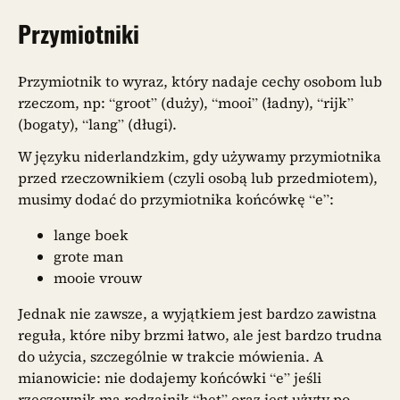
Przymiotniki
Przymiotnik to wyraz, który nadaje cechy osobom lub
rzeczom, np: “groot” (duży), “mooi” (ładny), “rijk”
(bogaty), “lang” (długi).
W języku niderlandzkim, gdy używamy przymiotnika
przed rzeczownikiem (czyli osobą lub przedmiotem),
musimy dodać do przymiotnika końcówkę “e”:
lange boek
grote man
mooie vrouw
Jednak nie zawsze, a wyjątkiem jest bardzo zawistna
reguła, które niby brzmi łatwo, ale jest bardzo trudna
do użycia, szczególnie w trakcie mówienia. A
mianowicie: nie dodajemy końcówki “e” jeśli
rzeczownik ma rodzajnik “het” oraz jest użyty po