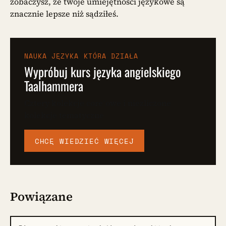
zobaczysz, że twoje umiejętności językowe są
znacznie lepsze niż sądziłeś.
NAUKA JĘZYKA KTÓRA DZIAŁA
Wypróbuj kurs języka angielskiego
Taalhammera
Cztery kolekcje core’owe i niezliczone
kolekcje tematyczne
CHCĘ WIEDZIEĆ WIĘCEJ
Powiązane