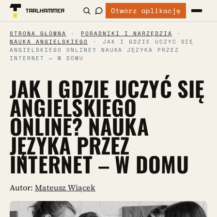
Otwórz aplikację
STRONA GŁÓWNA
›
PORADNIKI I NARZĘDZIA
›
NAUKA ANGIELSKIEGO
›
JAK I GDZIE UCZYĆ SIĘ
ANGIELSKIEGO ONLINE? NAUKA JĘZYKA PRZEZ
INTERNET – W DOMU
JAK I GDZIE UCZYĆ SIĘ
ANGIELSKIEGO
ONLINE? NAUKA
JĘZYKA PRZEZ
INTERNET – W DOMU
Autor:
Mateusz Wiącek