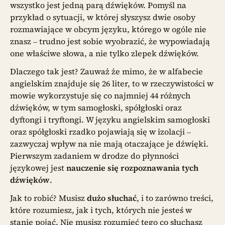
wszystko jest jedną parą dźwięków. Pomyśl na
przykład o sytuacji, w której słyszysz dwie osoby
rozmawiające w obcym języku, którego w ogóle nie
znasz – trudno jest sobie wyobrazić, że wypowiadają
one właściwe słowa, a nie tylko zlepek dźwięków.
Dlaczego tak jest? Zauważ że mimo, że w alfabecie
angielskim znajduje się 26 liter, to w rzeczywistości w
mowie wykorzystuje się co najmniej 44 różnych
dźwięków, w tym samogłoski, spółgłoski oraz
dyftongi i tryftongi. W języku angielskim samogłoski
oraz spółgłoski rzadko pojawiają się w izolacji –
zazwyczaj wpływ na nie mają otaczające je dźwięki.
Pierwszym zadaniem w drodze do płynności
językowej jest
nauczenie się rozpoznawania tych
dźwięków
.
Jak to robić? Musisz
dużo słuchać
, i to zarówno treści,
które rozumiesz, jak i tych, których nie jesteś w
stanie pojąć. Nie musisz rozumieć tego co słuchasz