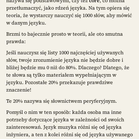
nazywa się podstawowymi, czy też
core
, co można
przetłumaczyć, jako rdzeń języka. Na tym opiera się
teoria, że wystarczy nauczyć się 1000 słów, aby mówić
w danym języku.
Brzmi to bajecznie prosto w teorii, ale oto smutna
prawda:
Jeśli nauczysz się listy 1000 najczęściej używanych
słów, twoje zrozumienie języka nie będzie dobre i
bliżej będzie mu 0 niż do 80%. Dlaczego? Dlatego, że
te słowa są tylko materiałem wypełniającym w
języku. Pozostałe 20% przekazuje prawdziwe
znaczenie!
Te 20% nazywa się słownictwem peryferyjnym.
Pomyśl o nim w ten sposób: każda osoba ma inne
potrzeby dotyczące języka w zależności od swoich
zainteresowań. Język muzyka różni się od języka
inżyniera, a ten z kolei różni się od języka używanego