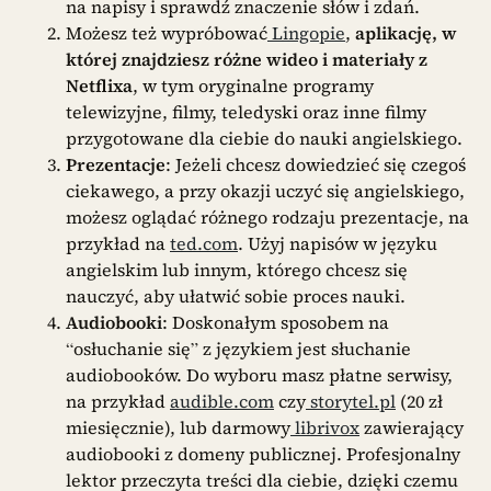
na napisy i sprawdź znaczenie słów i zdań.
Możesz też wypróbować
Lingopie
,
aplikację, w
której znajdziesz różne wideo i materiały z
Netflixa
, w tym oryginalne programy
telewizyjne, filmy, teledyski oraz inne filmy
przygotowane dla ciebie do nauki angielskiego.
Prezentacje
: Jeżeli chcesz dowiedzieć się czegoś
ciekawego, a przy okazji uczyć się angielskiego,
możesz oglądać różnego rodzaju prezentacje, na
przykład na
ted.com
. Użyj napisów w języku
angielskim lub innym, którego chcesz się
nauczyć, aby ułatwić sobie proces nauki.
Audiobooki
: Doskonałym sposobem na
“osłuchanie się” z językiem jest słuchanie
audiobooków. Do wyboru masz płatne serwisy,
na przykład
audible.com
czy
storytel.pl
(20 zł
miesięcznie), lub darmowy
librivox
zawierający
audiobooki z domeny publicznej. Profesjonalny
lektor przeczyta treści dla ciebie, dzięki czemu