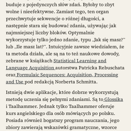
buduje z pojedynczych słów zdań. Byłoby to zbyt
wolne i nieefektywne. Zamiast tego, ten organ
przechwytuje sekwencje o różnej długości, a
następnie stara się budować zdania, używając jak
najmniejszej liczby bloków. Optymalnie
wykorzystuje tylko jedno zdanie, typu „Jak się masz?”
lub „Ile masz lat?”. Intuicyjnie zawsze wiedziałem, że
ta metoda działa, ale są na to też naukowe dowody,
zebrane w książkach
Statistical Learning and
Language Acquisition
autorstwa Patricka Rebuschata
oraz
Formulaic Sequences: Acquisition, Processing
and Use
pod redakcją Norberta Schmitta.
Istnieją dwie aplikacje, które dobrze wykorzystują
metodę uczenia się pełnymi zdaniami. Są to
Glossika
i Taalhammer. Jednak tylko Taalhammer oferuje
kurs angielskiego dla osób mówiących po polsku.
Posiada również bogatszy program nauczania, jego
zbiory zawierają wskazówki gramatyczne, wzorce