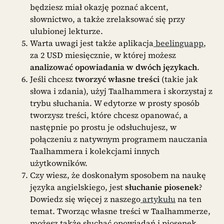
będziesz miał okazję poznać akcent,
słownictwo, a także zrelaksować się przy
ulubionej lekturze.
Warta uwagi jest także aplikacja
beelinguapp
,
za 2 USD miesięcznie, w której możesz
analizować opowiadania w dwóch językach
.
Jeśli chcesz
tworzyć własne treści
(takie jak
słowa i zdania), użyj Taalhammera i skorzystaj z
trybu słuchania. W edytorze w prosty sposób
tworzysz treści, które chcesz opanować, a
następnie po prostu je odsłuchujesz, w
połączeniu z natywnym programem nauczania
Taalhammera i kolekcjami innych
użytkowników.
Czy wiesz, że doskonałym sposobem na naukę
języka angielskiego, jest
słuchanie piosenek
?
Dowiedz się więcej z naszego
artykułu
na ten
temat. Tworząc własne treści w Taalhammerze,
możesz także słuchać opowiadań i piosenek,