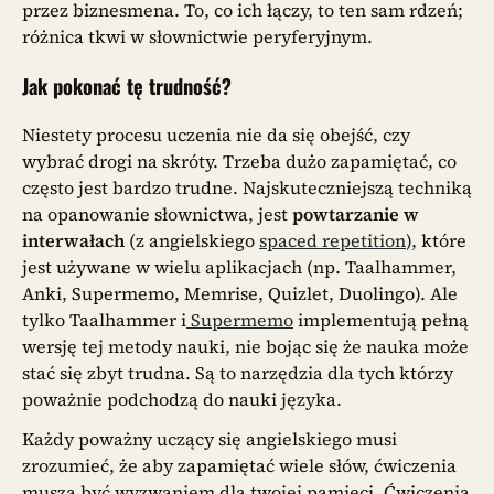
przez biznesmena. To, co ich łączy, to ten sam rdzeń;
różnica tkwi w słownictwie peryferyjnym.
Jak pokonać tę trudność?
Niestety procesu uczenia nie da się obejść, czy
wybrać drogi na skróty. Trzeba dużo zapamiętać, co
często jest bardzo trudne. Najskuteczniejszą techniką
na opanowanie słownictwa, jest
powtarzanie w
interwałach
(z angielskiego
spaced repetition
), które
jest używane w wielu aplikacjach (np. Taalhammer,
Anki, Supermemo, Memrise, Quizlet, Duolingo). Ale
tylko Taalhammer i
Supermemo
implementują pełną
wersję tej metody nauki, nie bojąc się że nauka może
stać się zbyt trudna. Są to narzędzia dla tych którzy
poważnie podchodzą do nauki języka.
Każdy poważny uczący się angielskiego musi
zrozumieć, że aby zapamiętać wiele słów, ćwiczenia
muszą być wyzwaniem dla twojej pamięci. Ćwiczenia