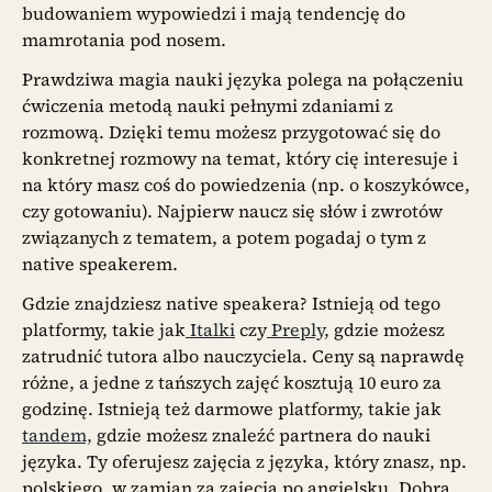
budowaniem wypowiedzi i mają tendencję do
mamrotania pod nosem.
Prawdziwa magia nauki języka polega na połączeniu
ćwiczenia metodą nauki pełnymi zdaniami z
rozmową. Dzięki temu możesz przygotować się do
konkretnej rozmowy na temat, który cię interesuje i
na który masz coś do powiedzenia (np. o koszykówce,
czy gotowaniu). Najpierw naucz się słów i zwrotów
związanych z tematem, a potem pogadaj o tym z
native speakerem.
Gdzie znajdziesz native speakera? Istnieją od tego
platformy, takie jak
Italki
czy
Preply
, gdzie możesz
zatrudnić tutora albo nauczyciela. Ceny są naprawdę
różne, a jedne z tańszych zajęć kosztują 10 euro za
godzinę. Istnieją też darmowe platformy, takie jak
tandem,
gdzie możesz znaleźć partnera do nauki
języka. Ty oferujesz zajęcia z języka, który znasz, np.
polskiego, w zamian za zajęcia po angielsku. Dobrą