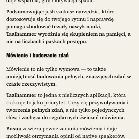
daje wsparcia, gdy motywacja spada.
Podsumowując:
jeśli szukasz narzędzia, które
dostosowuje się do twojego rytmu i naprawdę
pomaga zbudować trwały nawyk nauki
,
Taalhammer wyróżnia się skupieniem na pamięci, a
nie na liczbach i paskach postępu
.
Mówienie i budowanie zdań
Mówienie to nie tylko wymowa — to także
umiejętność budowania pełnych, znaczących zdań w
czasie rzeczywistym
.
Taalhammer
to jedna z nielicznych aplikacji, która
traktuje to jako priorytet. Uczy cię
przywoływania i
tworzenia pełnych zdań
, a nie tylko pojedynczych
słów, i
zachęca do regularnych ćwiczeń mówienia
.
Busuu
zawiera pewne zadania mówienia i daje
możliwość otrzymania opinii od native speakerów,