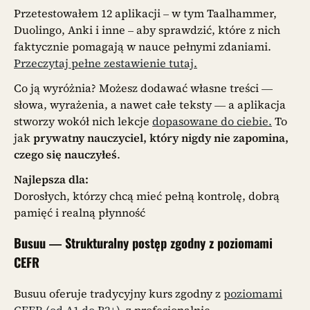
Przetestowałem 12 aplikacji – w tym Taalhammer,
Duolingo, Anki i inne – aby sprawdzić, które z nich
faktycznie pomagają w nauce pełnymi zdaniami.
Przeczytaj pełne zestawienie tutaj.
Co ją wyróżnia? Możesz dodawać własne treści —
słowa, wyrażenia, a nawet całe teksty — a aplikacja
stworzy wokół nich lekcje
dopasowane do ciebie.
To
jak
prywatny nauczyciel, który nigdy nie zapomina,
czego się nauczyłeś
.
Najlepsza dla:
Dorosłych, którzy chcą mieć pełną kontrolę, dobrą
pamięć i realną płynność
Busuu — Strukturalny postęp zgodny z poziomami
CEFR
Busuu oferuje tradycyjny kurs zgodny z
poziomami
CEFR (od A1 do B2+)
, z profesjonalnie