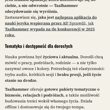
ciebie, a nie odwrotnie — Taalhammer
zdecydowanie się wyróżnia.
Zastanawiasz się,
jaka jest
najlepsza aplikacja do
nauki języka wspierana przez AI?
Sprawdź, jak
Taalhammer wypada na tle konkurencji w 2025
roku
.
Tematyka i dostępność dla dorosłych
Nauka powinna być
życiowa i aktualna
. Dorośli chcą
mówić o pracy, podróżach, rodzinie — a nie tylko
nazywać owoce i kolory. Potrzebują też elastyczności:
trybu audio, krótkich sesji i
braku presji, jeśli życie
stanie na drodze
.
Taalhammer
oferuje
gotowe pakiety tematyczne o
biznesie, relacjach i podróżach
, a także możliwość
budowania treści wokół własnego życia. Działa
offline i dostosowuje się do twojego tempa.