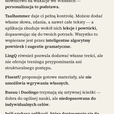
słownictwo na wakacje we Włoszech —
personalizacja to podstawa
.
Taalhammer
daje ci pełną kontrolę. Możesz dodać
własne słowa, zdania, a nawet całe teksty — a
aplikacja zbuduje wokół nich
lekcje i powtórki
,
dopasowując się do twoich potrzeb. Wszystko to
wspierane jest przez
inteligentne algorytmy
powtórek i sugestie gramatyczne
.
LingQ
również pozwala dodawać własne treści, ale
nie oferuje treningu przypominania ani
strukturalnego postępu.
FluentU
proponuje gotowe materiały, ale
nie
umożliwia wgrywania własnych
.
Busuu
i
Duolingo
trzymają się sztywnej ścieżki —
dobra do ogólnej nauki, ale
niedopasowana do
indywidualnych celów
.
Jeśli szukasz aplikacji, która dostosowuje się do