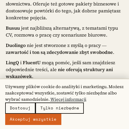
słownictwa. Oferuje też gotowe pakiety biznesowe i
dostosowuje powtórki do tego, jak dobrze pamiętasz
konkretne pojęcia.
Busuu
jest najbliższą alternatywą, z tematami typu
CV, rozmowa o pracę czy scenariusze biurowe.
Duolingo
nie jest stworzone z myślą o pracy —
zawartość i ton są zdecydowanie zbyt swobodne
.
LingQ
i
FluentU
mogą pomóc, jeśli sam znajdziesz
odpowiednie treści, ale
nie oferują struktury ani
wskazówek
.
Dla osób uczących się języka do pracy, Taalhammer
Używamy plików cookie do analityki i marketingu. Możesz
zaakceptować wszystkie, zostawić tylko niezbędne albo
to jedyne połączenie kontroli, struktury i treningu
wybrać samodzielnie.
Więcej informacji
pamięci.
Dostosuj
Tylko niezbędne
Którą aplikację do nauki języka
Akceptuj wszystkie
powinni wybrać dorosli uczniowie?