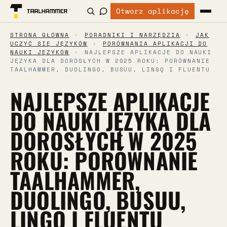
Otwórz aplikację
STRONA GŁÓWNA
›
PORADNIKI I NARZĘDZIA
›
JAK
UCZYĆ SIĘ JĘZYKÓW
›
PORÓWNANIA APLIKACJI DO
NAUKI JĘZYKÓW
›
NAJLEPSZE APLIKACJE DO NAUKI
JĘZYKA DLA DOROSŁYCH W 2025 ROKU: PORÓWNANIE
TAALHAMMER, DUOLINGO, BUSUU, LINGQ I FLUENTU
NAJLEPSZE APLIKACJE
DO NAUKI JĘZYKA DLA
DOROSŁYCH W 2025
ROKU: PORÓWNANIE
TAALHAMMER,
DUOLINGO, BUSUU,
LINGQ I FLUENTU