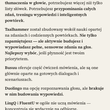
tłumaczenia w głowie
, potrzebujesz więcej niż tylko
listy słówek. Potrzebujesz
przypominania całych
zdań, treningu wypowiedzi i inteligentnych
powtórek
.
Taalhammer
został zbudowany wokół nauki opartej
na zdaniach i codziennych powtórkach.
Nie tylko
zapamiętujesz — ale aktywnie budujesz i
wypowiadasz pełne, sensowne zdania na głos
.
Najlepszy wybór
, jeśli płynność jest twoim
priorytetem.
Busuu
oferuje część ćwiczeń mówienia, ale są one
głównie oparte na gotowych dialogach i
scenariuszach.
Duolingo
ma opcję rozpoznawania głosu, ale
brakuje
w nim budowania wypowiedzi
.
LingQ
i
FluentU
w ogóle nie uczą mówienia —
koncentrują się wyłącznie na odbiorze.