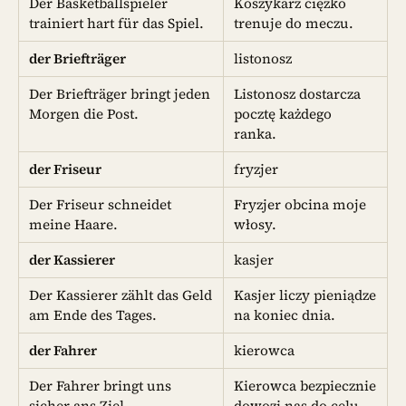
Der Basketballspieler
Koszykarz ciężko
trainiert hart für das Spiel.
trenuje do meczu.
der Briefträger
listonosz
Der Briefträger bringt jeden
Listonosz dostarcza
Morgen die Post.
pocztę każdego
ranka.
der Friseur
fryzjer
Der Friseur schneidet
Fryzjer obcina moje
meine Haare.
włosy.
der Kassierer
kasjer
Der Kassierer zählt das Geld
Kasjer liczy pieniądze
am Ende des Tages.
na koniec dnia.
der Fahrer
kierowca
Der Fahrer bringt uns
Kierowca bezpiecznie
sicher ans Ziel.
dowozi nas do celu.