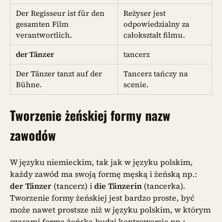
Der Regisseur ist für den
Reżyser jest
gesamten Film
odpowiedzialny za
verantwortlich.
całokształt filmu.
der Tänzer
tancerz
Der Tänzer tanzt auf der
Tancerz tańczy na
Bühne.
scenie.
Tworzenie żeńskiej formy nazw
zawodów
W języku niemieckim, tak jak w języku polskim,
każdy zawód ma swoją formę męską i żeńską np.:
der
Tänzer
(tancerz) i
die Tänzerin
(tancerka).
Tworzenie formy żeńskiej jest bardzo proste, być
może nawet prostsze niż w języku polskim, w którym
czasami forma żeńska budzi kontrowersje np.: