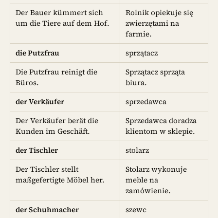
Der Bauer kümmert sich
Rolnik opiekuje się
um die Tiere auf dem Hof.
zwierzętami na
farmie.
die Putzfrau
sprzątacz
Die Putzfrau reinigt die
Sprzątacz sprząta
Büros.
biura.
der Verkäufer
sprzedawca
Der Verkäufer berät die
Sprzedawca doradza
Kunden im Geschäft.
klientom w sklepie.
der Tischler
stolarz
Der Tischler stellt
Stolarz wykonuje
maßgefertigte Möbel her.
meble na
zamówienie.
der Schuhmacher
szewc