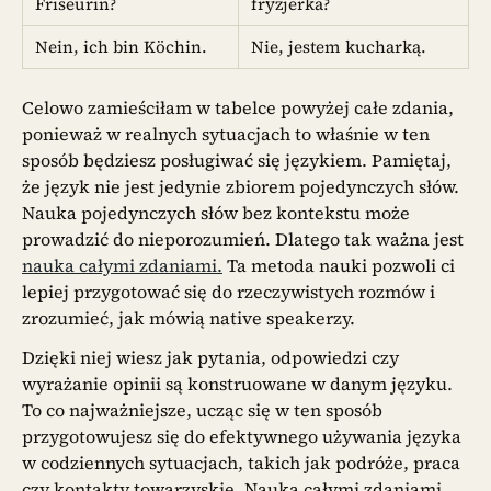
Friseurin?
fryzjerka?
Nein, ich bin Köchin.
Nie, jestem kucharką.
Celowo zamieściłam w tabelce powyżej całe zdania,
ponieważ w realnych sytuacjach to właśnie w ten
sposób będziesz posługiwać się językiem. Pamiętaj,
że język nie jest jedynie zbiorem pojedynczych słów.
Nauka pojedynczych słów bez kontekstu może
prowadzić do nieporozumień. Dlatego tak ważna jest
nauka całymi zdaniami.
Ta metoda nauki pozwoli ci
lepiej przygotować się do rzeczywistych rozmów i
zrozumieć, jak mówią native speakerzy.
Dzięki niej wiesz jak pytania, odpowiedzi czy
wyrażanie opinii są konstruowane w danym języku.
To co najważniejsze, ucząc się w ten sposób
przygotowujesz się do efektywnego używania języka
w codziennych sytuacjach, takich jak podróże, praca
czy kontakty towarzyskie. Nauka całymi zdaniami