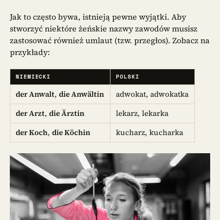
Jak to często bywa, istnieją pewne wyjątki. Aby
stworzyć niektóre żeńskie nazwy zawodów musisz
zastosować również umlaut (tzw. przegłos). Zobacz na
przykłady:
NIEMIECKI
POLSKI
der Anwalt
,
die Anwältin
adwokat, adwokatka
der Arzt
,
die Ärztin
lekarz, lekarka
der Koch
,
die Köchin
kucharz, kucharka