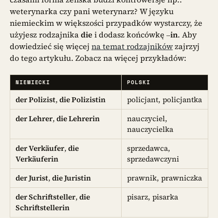
weterynarka czy pani weterynarz? W języku
niemieckim w większości przypadków wystarczy, że
użyjesz rodzajnika
die
i dodasz końcówkę –
in
. Aby
dowiedzieć się więcej
na temat rodzajników
zajrzyj
do
tego artykułu. Zobacz na więcej przykładów:
NIEMIECKI
POLSKI
der Polizist
,
die Polizistin
policjant, policjantka
der Lehrer
,
die Lehrerin
nauczyciel,
nauczycielka
der Verkäufer
,
die
sprzedawca,
Verkäuferin
sprzedawczyni
der Jurist
,
die Juristin
prawnik, prawniczka
der Schriftsteller
,
die
pisarz, pisarka
Schriftstellerin