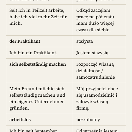
Seit ich in Teilzeit arbeite,
Odkąd zaczęłam
habe ich viel mehr Zeit für
pracę na pół etatu
mich.
mam dużo więcej
czasu dla siebie.
der Praktikant
stażysta
Ich bin ein Praktikant.
Jestem stażystą.
sich selbstständig machen
rozpocząć własną
działalność /
samozatrudnienie
Mein Freund möchte sich
Mój przyjaciel chce
selbstständig machen und
się usamodzielnić i
ein eigenes Unternehmen
założyć własną
gründen.
firmę.
arbeitslos
bezrobotny
Ich bin seit September
Od września jestem