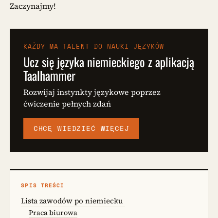
Zaczynajmy!
KAŻDY MA TALENT DO NAUKI JĘZYKÓW
Ucz się języka niemieckiego z aplikacją
Taalhammer
Rozwijaj instynkty językowe poprzez
ćwiczenie pełnych zdań
CHCĘ WIEDZIEĆ WIĘCEJ
SPIS TREŚCI
Lista zawodów po niemiecku
Praca biurowa