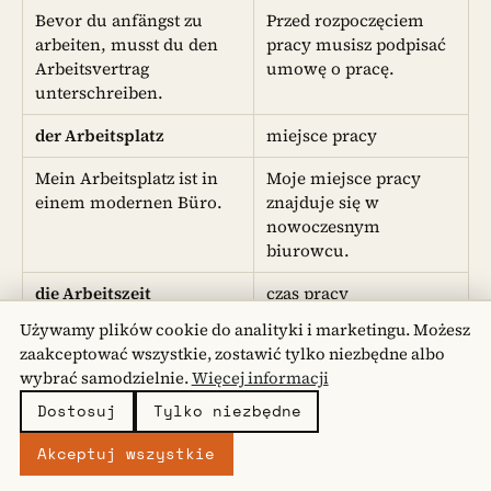
Bevor du anfängst zu
Przed rozpoczęciem
arbeiten, musst du den
pracy musisz podpisać
Arbeitsvertrag
umowę o pracę.
unterschreiben.
der Arbeitsplatz
miejsce pracy
Mein Arbeitsplatz ist in
Moje miejsce pracy
einem modernen Büro.
znajduje się w
nowoczesnym
biurowcu.
die Arbeitszeit
czas pracy
Używamy plików cookie do analityki i marketingu. Możesz
Die Arbeitszeit beträgt
Czas pracy wynosi
zaakceptować wszystkie, zostawić tylko niezbędne albo
acht Stunden pro Tag.
osiem godzin dziennie.
wybrać samodzielnie.
Więcej informacji
die Ausbildung
wykształcenie
Dostosuj
Tylko niezbędne
Welche Ausbildung
Jakie ma pan/pani
Akceptuj wszystkie
haben Sie?
wykształcenie?