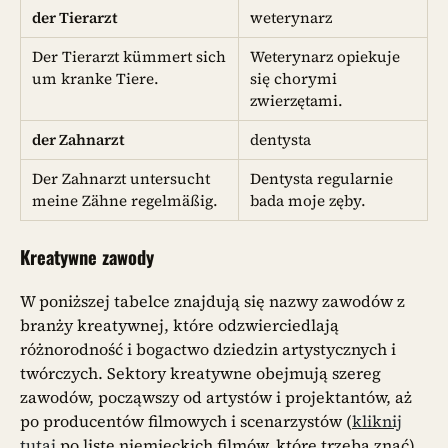
der Tierarzt
weterynarz
Der Tierarzt kümmert sich
Weterynarz opiekuje
um kranke Tiere.
się chorymi
zwierzętami.
der Zahnarzt
dentysta
Der Zahnarzt untersucht
Dentysta regularnie
meine Zähne regelmäßig.
bada moje zęby.
Kreatywne zawody
W poniższej tabelce znajdują się nazwy zawodów z
branży kreatywnej, które odzwierciedlają
różnorodność i bogactwo dziedzin artystycznych i
twórczych. Sektory kreatywne obejmują szereg
zawodów, począwszy od artystów i projektantów, aż
po producentów filmowych i scenarzystów (
kliknij
tutaj
po listę niemieckich filmów, które trzeba znać).