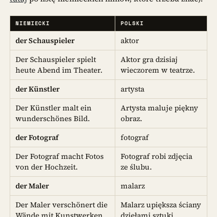
NIEMIECKI
POLSKI
der Schauspieler
aktor
Der Schauspieler spielt
Aktor gra dzisiaj
heute Abend im Theater.
wieczorem w teatrze.
der Künstler
artysta
Der Künstler malt ein
Artysta maluje piękny
wunderschönes Bild.
obraz.
der Fotograf
fotograf
Der Fotograf macht Fotos
Fotograf robi zdjęcia
von der Hochzeit.
ze ślubu.
der Maler
malarz
Der Maler verschönert die
Malarz upiększa ściany
Wände mit Kunstwerken.
dziełami sztuki.