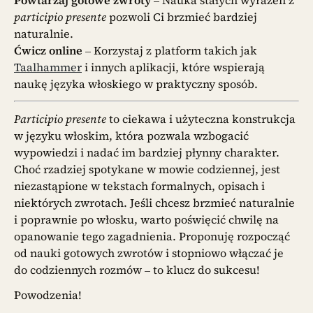
Powtarzaj gotowe zwroty
– Nauka stałych wyrażeń z
participio presente
pozwoli Ci brzmieć bardziej
naturalnie.
Ćwicz online
– Korzystaj z platform takich jak
Taalhammer
i innych aplikacji, które wspierają
naukę języka włoskiego w praktyczny sposób.
Participio presente
to ciekawa i użyteczna konstrukcja
w języku włoskim, która pozwala wzbogacić
wypowiedzi i nadać im bardziej płynny charakter.
Choć rzadziej spotykane w mowie codziennej, jest
niezastąpione w tekstach formalnych, opisach i
niektórych zwrotach. Jeśli chcesz brzmieć naturalnie
i poprawnie po włosku, warto poświęcić chwilę na
opanowanie tego zagadnienia. Proponuję rozpocząć
od nauki gotowych zwrotów i stopniowo włączać je
do codziennych rozmów – to klucz do sukcesu!
Powodzenia!