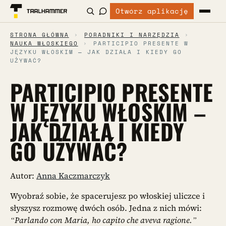
Otwórz aplikację
STRONA GŁÓWNA
›
PORADNIKI I NARZĘDZIA
›
NAUKA WŁOSKIEGO
›
PARTICIPIO PRESENTE W
JĘZYKU WŁOSKIM – JAK DZIAŁA I KIEDY GO
UŻYWAĆ?
PARTICIPIO PRESENTE
W JĘZYKU WŁOSKIM –
JAK DZIAŁA I KIEDY
GO UŻYWAĆ?
Autor:
Anna Kaczmarczyk
Wyobraź sobie, że spacerujesz po włoskiej uliczce i
słyszysz rozmowę dwóch osób. Jedna z nich mówi:
“Parlando con Maria, ho capito che aveva ragione.”