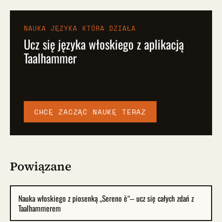
NAUKA JĘZYKA KTÓRA DZIAŁA
Ucz się języka włoskiego z aplikacją
Taalhammer
Powtarzaj z inteligentnym systemem
powtórek i zapomnij o zapominaniu.
CHCĘ ZACZĄĆ NAUKĘ TERAZ
Powiązane
Nauka włoskiego z piosenką „Sereno è”– ucz się całych zdań z
Taalhammerem