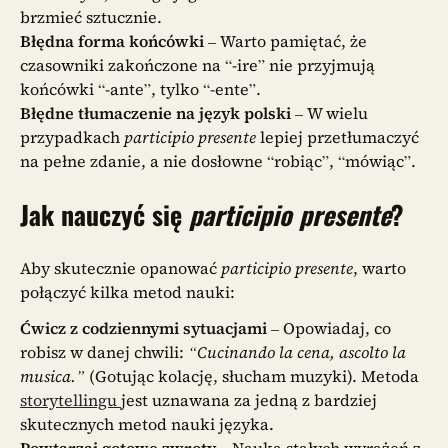
brzmieć sztucznie.
Błędna forma końcówki
– Warto pamiętać, że
czasowniki zakończone na “-ire” nie przyjmują
końcówki “-ante”, tylko “-ente”.
Błędne tłumaczenie na język polski
– W wielu
przypadkach
participio presente
lepiej przetłumaczyć
na pełne zdanie, a nie dosłowne “robiąc”, “mówiąc”.
Jak nauczyć się
participio presente
?
Aby skutecznie opanować
participio presente
, warto
połączyć kilka metod nauki:
Ćwicz z codziennymi sytuacjami
– Opowiadaj, co
robisz w danej chwili:
“Cucinando la cena, ascolto la
musica.”
(Gotując kolację, słucham muzyki). Metoda
storytellingu
jest uznawana za jedną z bardziej
skutecznych metod nauki języka.