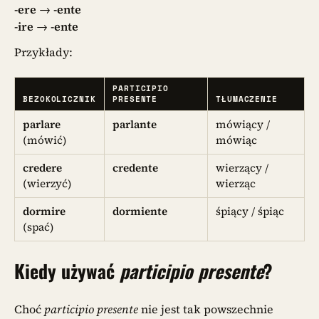
-ere
→
-ente
-ire
→
-ente
Przykłady:
PARTICIPIO
BEZOKOLICZNIK
PRESENTE
TŁUMACZENIE
parlare
parlante
mówiący /
(mówić)
mówiąc
credere
credente
wierzący /
(wierzyć)
wierząc
dormire
dormiente
śpiący / śpiąc
(spać)
Kiedy używać
participio presente
?
Choć
participio presente
nie jest tak powszechnie