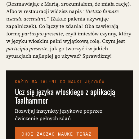
(Rozmawiając z Marią, zrozumiałem, że miała rację).
Albo w restauracji widzisz napis
“Vietato fumare
usando accendini.”
(Zakaz palenia używając
zapalniczek). Co łączy te zdania? Oba zawierają
formę
participio presente
, czyli imiesłów czynny, który
w języku włoskim pełni wyjątkową rolę. Czym jest
participio presente
, jak go tworzyć i w jakich
sytuacjach najlepiej go używać? Sprawdźmy!
KAŻDY MA TALENT DO NAUKI JĘZYKÓW
Ucz się języka włoskiego z aplikacją
Taalhammer
Rozwijaj instynkty językowe poprzez
ćwiczenie pełnych zdań
CHCĘ ZACZĄĆ NAUKĘ TERAZ