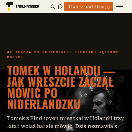
Otwórz aplikację
APLIKACJA DO SKUTECZNEGO TRENINGU JĘZYKÓW
OBCYCH
TOMEK W HOLANDII —
JAK WRESZCIE ZACZĄŁ
MÓWIĆ PO
NIDERLANDZKU
Tomek z Eindhoven mieszkał w Holandii trzy
lata i wciąż bał się mówić. Dziś rozmawia z