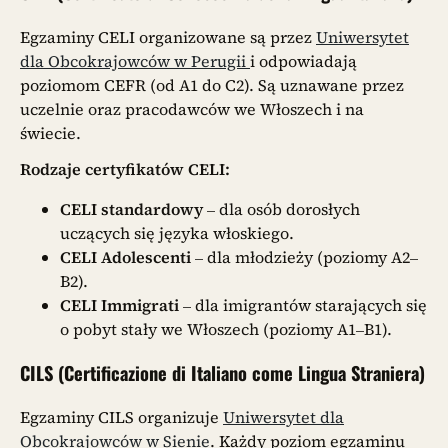
Egzaminy CELI organizowane są przez
Uniwersytet
dla Obcokrajowców w Perugii
i odpowiadają
poziomom CEFR (od A1 do C2). Są uznawane przez
uczelnie oraz pracodawców we Włoszech i na
świecie.
Rodzaje certyfikatów CELI:
CELI standardowy
– dla osób dorosłych
uczących się języka włoskiego.
CELI Adolescenti
– dla młodzieży (poziomy A2–
B2).
CELI Immigrati
– dla imigrantów starających się
o pobyt stały we Włoszech (poziomy A1–B1).
CILS (Certificazione di Italiano come Lingua Straniera)
Egzaminy CILS organizuje
Uniwersytet dla
Obcokrajowców w Sienie
. Każdy poziom egzaminu