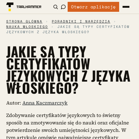
Otwórz aplikację
STRONA GŁÓWNA
›
PORADNIKI I NARZĘDZIA
›
NAUKA WŁOSKIEGO
›
JAKIE SĄ TYPY CERTYFIKATÓW
JĘZYKOWYCH Z JĘZYKA WŁOSKIEGO?
JAKIE SĄ TYPY
CERTYFIKATÓW
JĘZYKOWYCH Z JĘZYKA
WŁOSKIEGO?
Autor:
Anna Kaczmarczyk
Zdobywanie certyfikatów językowych to świetny
sposób na zmotywowanie się do nauki oraz oficjalne
potwierdzenie swoich umiejętności językowych. W
tym artykule omówię najważniejsze certyfikaty