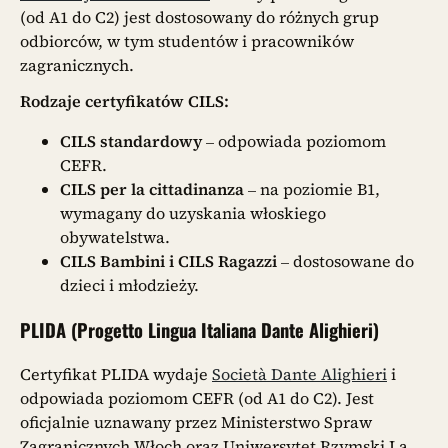
(od A1 do C2) jest dostosowany do różnych grup
odbiorców, w tym studentów i pracowników
zagranicznych.
Rodzaje certyfikatów CILS:
CILS standardowy
– odpowiada poziomom
CEFR.
CILS per la cittadinanza
– na poziomie B1,
wymagany do uzyskania włoskiego
obywatelstwa.
CILS Bambini i CILS Ragazzi
– dostosowane do
dzieci i młodzieży.
PLIDA (Progetto Lingua Italiana Dante Alighieri)
Certyfikat PLIDA wydaje
Società Dante Alighieri
i
odpowiada poziomom CEFR (od A1 do C2). Jest
oficjalnie uznawany przez Ministerstwo Spraw
Zagranicznych Włoch oraz Uniwersytet Rzymski La