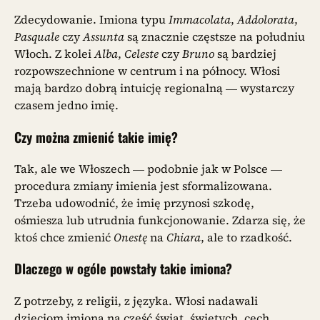
Zdecydowanie. Imiona typu
Immacolata
,
Addolorata
,
Pasquale
czy
Assunta
są znacznie częstsze na południu
Włoch. Z kolei
Alba
,
Celeste
czy
Bruno
są bardziej
rozpowszechnione w centrum i na północy. Włosi
mają bardzo dobrą intuicję regionalną — wystarczy
czasem jedno imię.
Czy można zmienić takie imię?
Tak, ale we Włoszech — podobnie jak w Polsce —
procedura zmiany imienia jest sformalizowana.
Trzeba udowodnić, że imię przynosi szkodę,
ośmiesza lub utrudnia funkcjonowanie. Zdarza się, że
ktoś chce zmienić
Onestę
na
Chiara
, ale to rzadkość.
Dlaczego w ogóle powstały takie imiona?
Z potrzeby, z religii, z języka. Włosi nadawali
dzieciom imiona na cześć świąt, świętych, cech