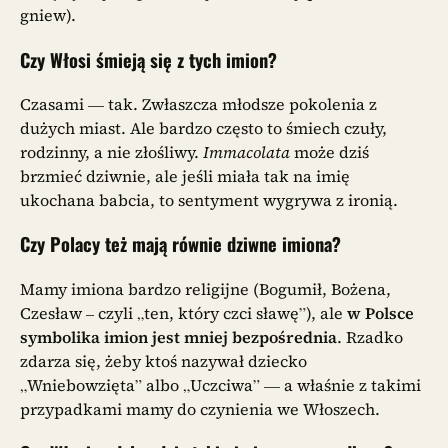
gniew).
Czy Włosi śmieją się z tych imion?
Czasami — tak. Zwłaszcza młodsze pokolenia z
dużych miast. Ale bardzo często to śmiech czuły,
rodzinny, a nie złośliwy.
Immacolata
może dziś
brzmieć dziwnie, ale jeśli miała tak na imię
ukochana babcia, to sentyment wygrywa z ironią.
Czy Polacy też mają równie dziwne imiona?
Mamy imiona bardzo religijne (Bogumił, Bożena,
Czesław – czyli „ten, który czci sławę”), ale
w Polsce
symbolika imion jest mniej bezpośrednia
. Rzadko
zdarza się, żeby ktoś nazywał dziecko
„Wniebowzięta” albo „Uczciwa” — a właśnie z takimi
przypadkami mamy do czynienia we Włoszech.