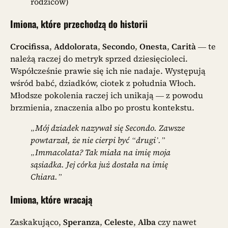
rodziców)
Imiona, które przechodzą do historii
Crocifissa
,
Addolorata
,
Secondo
,
Onesta
,
Carità
— te
należą raczej do metryk sprzed dziesięcioleci.
Współcześnie prawie się ich nie nadaje. Występują
wśród babć, dziadków, ciotek z południa Włoch.
Młodsze pokolenia raczej ich unikają — z powodu
brzmienia, znaczenia albo po prostu kontekstu.
„Mój dziadek nazywał się Secondo. Zawsze
powtarzał, że nie cierpi być “drugi’.”
„Immacolata? Tak miała na imię moja
sąsiadka. Jej córka już dostała na imię
Chiara.”
Imiona, które wracają
Zaskakująco,
Speranza
,
Celeste
,
Alba
czy nawet