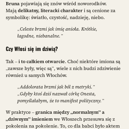
Bruna
pojawiają się znów wśród noworodków.
Mają
delikatny, literacki charakter
i są cenione za
symbolikę: światło, czystość, nadzieję, niebo.
„Celeste brzmi jak imię anioła. Krótkie,
łagodne, niebanalne.”
Czy Włosi się im dziwią?
Tak –
i to całkiem otwarcie
. Choć niektóre imiona są
„zawsze były, więc są”, wiele z nich budzi zdziwienie
również u samych Włochów.
„Addolorata brzmi jak ból z metryki.”
„Gdyby ktoś dziś nazwał córkę Onesta,
pomyślałabym, że to manifest polityczny.”
W praktyce –
granica między „normalnym” a
„dziwnym” imieniem
we Włoszech przesuwa się z
pokolenia na pokolenie. To, co dla babci było aktem