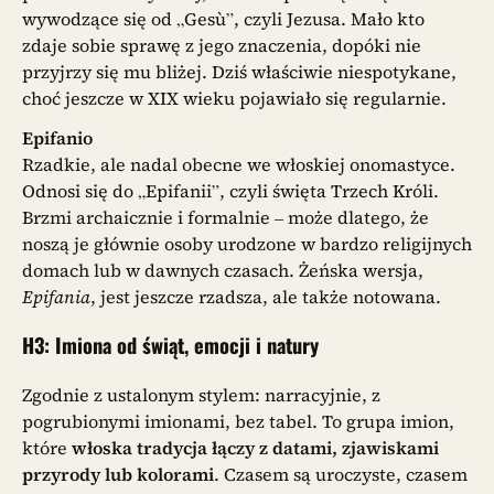
wywodzące się od „Gesù”, czyli Jezusa. Mało kto
zdaje sobie sprawę z jego znaczenia, dopóki nie
przyjrzy się mu bliżej. Dziś właściwie niespotykane,
choć jeszcze w XIX wieku pojawiało się regularnie.
Epifanio
Rzadkie, ale nadal obecne we włoskiej onomastyce.
Odnosi się do „Epifanii”, czyli święta Trzech Króli.
Brzmi archaicznie i formalnie – może dlatego, że
noszą je głównie osoby urodzone w bardzo religijnych
domach lub w dawnych czasach. Żeńska wersja,
Epifania
, jest jeszcze rzadsza, ale także notowana.
H3: Imiona od świąt, emocji i natury
Zgodnie z ustalonym stylem: narracyjnie, z
pogrubionymi imionami, bez tabel. To grupa imion,
które
włoska tradycja łączy z datami, zjawiskami
przyrody lub kolorami
. Czasem są uroczyste, czasem