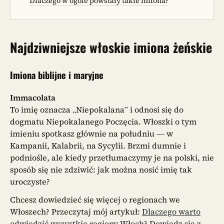
Dlaczego w ogóle powstały takie imiona?
Najdziwniejsze włoskie imiona żeńskie
Imiona biblijne i maryjne
Immacolata
To imię oznacza „Niepokalana” i odnosi się do
dogmatu Niepokalanego Poczęcia. Włoszki o tym
imieniu spotkasz głównie na południu — w
Kampanii, Kalabrii, na Sycylii. Brzmi dumnie i
podniośle, ale kiedy przetłumaczymy je na polski, nie
sposób się nie zdziwić: jak można nosić imię tak
uroczyste?
Chcesz dowiedzieć się więcej o regionach we
Włoszech? Przeczytaj mój artykuł:
Dlaczego warto
odwiedzić wszystkie regiony Włoch? Dowiedz się z