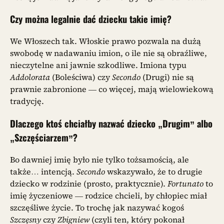
Czy można legalnie dać dziecku takie imię?
We Włoszech tak. Włoskie prawo pozwala na dużą
swobodę w nadawaniu imion, o ile nie są obraźliwe,
nieczytelne ani jawnie szkodliwe. Imiona typu
Addolorata
(Boleściwa) czy
Secondo
(Drugi) nie są
prawnie zabronione — co więcej, mają wielowiekową
tradycję.
Dlaczego ktoś chciałby nazwać dziecko „Drugim” albo
„Szczęściarzem”?
Bo dawniej imię było nie tylko tożsamością, ale
także… intencją.
Secondo
wskazywało, że to drugie
dziecko w rodzinie (prosto, praktycznie).
Fortunato
to
imię życzeniowe — rodzice chcieli, by chłopiec miał
szczęśliwe życie. To trochę jak nazywać kogoś
Szczęsny
czy
Zbigniew
(czyli ten, który pokonał