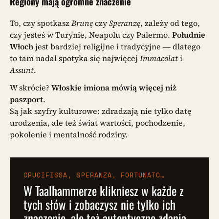
Regiony mają ogromne znaczenie
To, czy spotkasz
Brunę
czy
Speranzę
, zależy od tego,
czy jesteś w Turynie, Neapolu czy Palermo.
Południe
Włoch
jest bardziej religijne i tradycyjne — dlatego
to tam nadal spotyka się najwięcej
Immacolat
i
Assunt
.
W skrócie?
Włoskie imiona mówią więcej niż
paszport
.
Są jak szyfry kulturowe: zdradzają nie tylko datę
urodzenia, ale też świat wartości, pochodzenie,
pokolenie i mentalność rodziny.
CRUCIFISSA, SPERANZA, FORTUNATO…
W Taalhammerze klikniesz w każde z
tych słów i zobaczysz nie tylko ich
znaczenie, ale też autentyczne zdania,