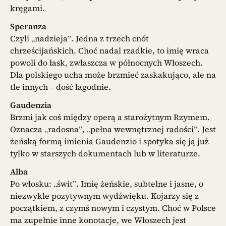
kręgami.
Speranza
Czyli „nadzieja”. Jedna z trzech cnót
chrześcijańskich. Choć nadal rzadkie, to imię wraca
powoli do łask, zwłaszcza w północnych Włoszech.
Dla polskiego ucha może brzmieć zaskakująco, ale na
tle innych – dość łagodnie.
Gaudenzia
Brzmi jak coś między operą a starożytnym Rzymem.
Oznacza „radosna”, „pełna wewnętrznej radości”. Jest
żeńską formą imienia Gaudenzio i spotyka się ją już
tylko w starszych dokumentach lub w literaturze.
Alba
Po włosku: „świt”. Imię żeńskie, subtelne i jasne, o
niezwykle pozytywnym wydźwięku. Kojarzy się z
początkiem, z czymś nowym i czystym. Choć w Polsce
ma zupełnie inne konotacje, we Włoszech jest