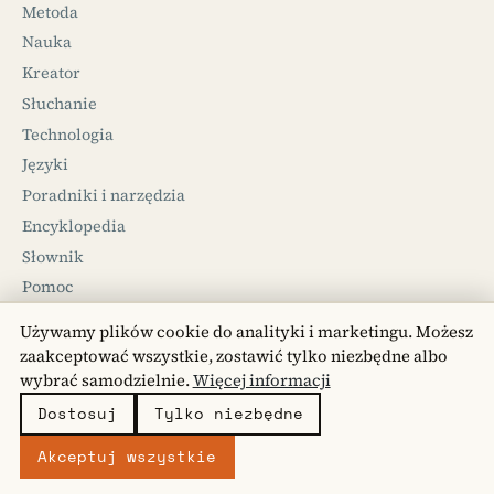
Metoda
Nauka
Kreator
Słuchanie
Technologia
Języki
Poradniki i narzędzia
Encyklopedia
Słownik
Pomoc
Używamy plików cookie do analityki i marketingu. Możesz
FIRMA
zaakceptować wszystkie, zostawić tylko niezbędne albo
O nas
wybrać samodzielnie.
Więcej informacji
Kontakt
Dostosuj
Tylko niezbędne
Privacy Policy
Akceptuj wszystkie
Terms of Use