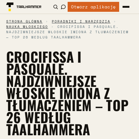
Otwórz aplikację
STRONA GŁÓWNA
›
PORADNIKI I NARZĘDZIA
›
NAUKA WŁOSKIEGO
›
CROCIFISSA I PASQUALE.
NAJDZIWNIEJSZE WŁOSKIE IMIONA Z TŁUMACZENIEM
– TOP 26 WEDŁUG TAALHAMMERA
CROCIFISSA I
PASQUALE.
NAJDZIWNIEJSZE
WŁOSKIE IMIONA Z
TŁUMACZENIEM – TOP
26 WEDŁUG
TAALHAMMERA