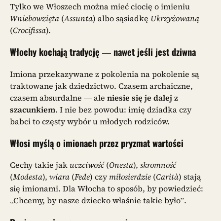
Tylko we Włoszech można mieć ciocię o imieniu
Wniebowzięta
(
Assunta
) albo sąsiadkę
Ukrzyżowaną
(
Crocifissa
).
Włochy kochają tradycję — nawet jeśli jest dziwna
Imiona przekazywane z pokolenia na pokolenie są
traktowane jak dziedzictwo. Czasem archaiczne,
czasem absurdalne — ale
niesie się je dalej z
szacunkiem
. I nie bez powodu: imię dziadka czy
babci to częsty wybór u młodych rodziców.
Włosi myślą o imionach przez pryzmat wartości
Cechy takie jak
uczciwość
(
Onesta
),
skromność
(
Modesta
),
wiara
(
Fede
) czy
miłosierdzie
(
Carità
) stają
się imionami. Dla Włocha to sposób, by powiedzieć:
„Chcemy, by nasze dziecko właśnie takie było”.