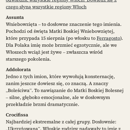
czego słyną wszystkie regiony Włoch
Assunta
Wniebowzięta – to dosłowne znaczenie tego imienia.
Pochodzi od święta Matki Boskiej Wniebowziętej,
które przypada 15 sierpnia (po włosku to
Ferragosto
).
Dla Polaka imię może brzmieć egzotycznie, ale we
Włoszech wciąż jest żywe – zwłaszcza wśród
starszego pokolenia.
Addolorata
Jedno z tych imion, które wywołują konsternację,
zanim jeszcze dowiesz się, co znaczą. A znaczy
„Boleściwa”. To nawiązanie do Matki Boskiej Bolesnej
– silne, głęboko emocjonalne, ale w dosłownym
przekładzie brzmi dramatycznie.
Crocifissa
Najbardziej ekstremalne z całej grupy. Dosłownie:
„Ukrzyżowana”. Włoskie rodziny nadawały to imię z