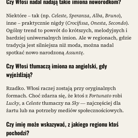
Czy Włosi nadal nadają takie imiona noworodkom?
Niektóre – tak (np.
Celeste
,
Speranza
,
Alba
,
Bruno
),
inne – praktycznie nigdy (
Crocifissa
,
Onesta
,
Secondo
).
Ogólny trend to powrót do krótszych, melodyjnych i
bardziej uniwersalnych imion. Ale w regionach, gdzie
tradycja jest silniejsza niż moda, można nadal
spotkać nowo narodzoną
Assuntę
.
Czy Włosi tłumaczą imiona na angielski, gdy
wyjeżdżają?
Rzadko. Włosi raczej zostają przy oryginalnych
formach. Choć zdarza się, że ktoś z
Fortunato
robi
Lucky
, a
Celeste
tłumaczy na
Sky
— najczęściej dla
żartu lub na potrzeby mediów społecznościowych.
Czy imię może wskazywać, z jakiego regionu ktoś
pochodzi?