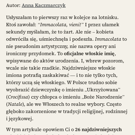
Autor:
Anna Kaczmarczyk
Usłyszałam to pierwszy raz w kolejce na lotnisku.
Ktoś zawołał:
“Immacolata, vieni!”
I przez ułamek
sekundy myślałam, że to żart. Ale nie – kobieta
odwróciła się, uśmiechnęła i podeszła.
Immacolata
to
nie pseudonim artystyczny, nie nazwa opery ani
ironiczny przydomek. To
oficjalne włoskie imię
,
wpisywane do aktów urodzenia. I, wbrew pozorom,
wcale nie takie rzadkie. Najdziwniejsze włoskie
imiona potrafią zaskakiwać — i to nie tylko tych,
którzy uczą się włoskiego. W Polsce trudno sobie
wyobrazić dziewczynkę o imieniu „Ukrzyżowana”
(
Crocifissa
) czy chłopca o imieniu „Boże Narodzenie”
(
Natale
), ale we Włoszech to realne wybory. Często
głęboko zakorzenione w tradycji religijnej, rodzinnej
i językowej.
W tym artykule opowiem Ci o
26 najdziwniejszych