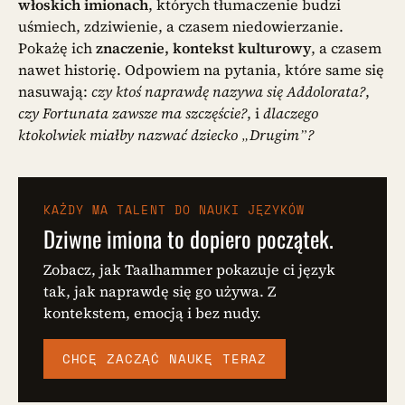
włoskich imionach
, których tłumaczenie budzi
uśmiech, zdziwienie, a czasem niedowierzanie.
Pokażę ich
znaczenie, kontekst kulturowy
, a czasem
nawet historię. Odpowiem na pytania, które same się
nasuwają:
czy ktoś naprawdę nazywa się Addolorata?
,
czy Fortunata zawsze ma szczęście?
, i
dlaczego
ktokolwiek miałby nazwać dziecko „Drugim”?
KAŻDY MA TALENT DO NAUKI JĘZYKÓW
Dziwne imiona to dopiero początek.
Zobacz, jak Taalhammer pokazuje ci język
tak, jak naprawdę się go używa. Z
kontekstem, emocją i bez nudy.
CHCĘ ZACZĄĆ NAUKĘ TERAZ