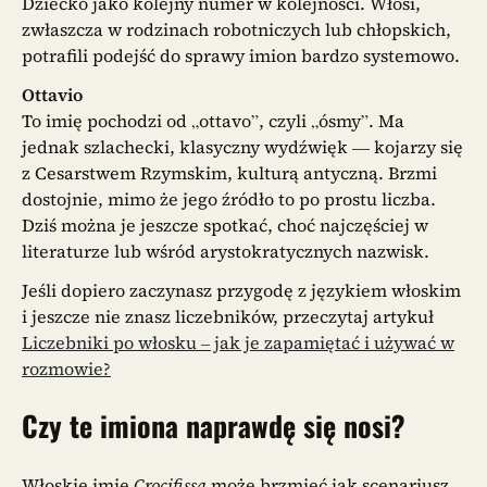
Dziecko jako kolejny numer w kolejności. Włosi,
zwłaszcza w rodzinach robotniczych lub chłopskich,
potrafili podejść do sprawy imion bardzo systemowo.
Ottavio
To imię pochodzi od „ottavo”, czyli „ósmy”. Ma
jednak szlachecki, klasyczny wydźwięk — kojarzy się
z Cesarstwem Rzymskim, kulturą antyczną. Brzmi
dostojnie, mimo że jego źródło to po prostu liczba.
Dziś można je jeszcze spotkać, choć najczęściej w
literaturze lub wśród arystokratycznych nazwisk.
Jeśli dopiero zaczynasz przygodę z językiem włoskim
i jeszcze nie znasz liczebników, przeczytaj artykuł
Liczebniki po włosku – jak je zapamiętać i używać w
rozmowie?
Czy te imiona naprawdę się nosi?
Włoskie imię
Crocifissa
może brzmieć jak scenariusz